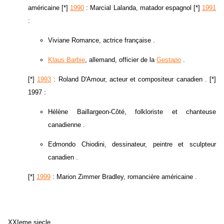
américaine [*]
1990
: Marcial Lalanda, matador espagnol [*]
1991
:
Viviane Romance, actrice française .
Klaus Barbie
, allemand, officier de la
Gestapo
.
[*]
1993
: Roland D'Amour, acteur et compositeur canadien . [*]
1997 :
Hélène Baillargeon-Côté, folkloriste et chanteuse
canadienne .
Edmondo Chiodini, dessinateur, peintre et sculpteur
canadien .
[*]
1999
: Marion Zimmer Bradley, romancière américaine .
XXIeme siecle