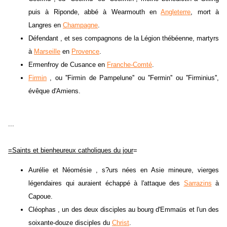
puis à Riponde, abbé à Wearmouth en
Angleterre
, mort à
Langres en
Champagne
.
Défendant , et ses compagnons de la Légion thébéenne, martyrs
à
Marseille
en
Provence
.
Ermenfroy de Cusance en
Franche-Comté
.
Firmin
, ou ''Firmin de Pampelune'' ou ''Fermin'' ou ''Firminius'',
évêque d'Amiens.
...
=Saints et bienheureux catholiques du jour
=
Aurélie et Néomésie , s?urs nées en Asie mineure, vierges
légendaires qui auraient échappé à l'attaque des
Sarrazins
à
Capoue.
Cléophas , un des deux disciples au bourg d'Emmaüs et l'un des
soixante-douze disciples du
Christ
.