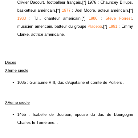
Olivier Dacourt, footballeur français.[*] 1976 : Chauncey Billups,
basketteur américain.[*]
1977
: Joel Moore, acteur américain.[*]
1980
: T.I., chanteur américain.[*]
1986
:
Steve Forrest
,
musicien américain, batteur du groupe
Placebo
.[*]
1991
: Emmy
Clarke, actrice américaine.
Décès
XIeme siecle
1086 : Guillaume VIII, duc d'Aquitaine et comte de Poitiers .
XVeme siecle
1465 : Isabelle de Bourbon, épouse du duc de Bourgogne
Charles le Téméraire. .