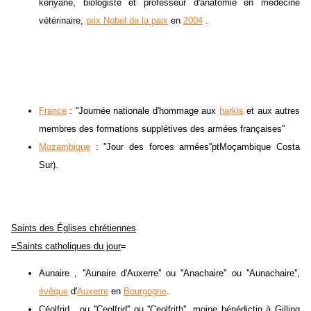
kényane, biologiste et professeur d'anatomie en médecine
vétérinaire,
prix Nobel de la paix
en
2004
.
France
: ''Journée nationale d'hommage aux
harkis
et aux autres
membres des formations supplétives des armées françaises''
Mozambique
: ''Jour des forces armées''ptMoçambique Costa
Sur).
Saints des Églises chrétiennes
=Saints catholiques du jour
=
Aunaire , ''Aunaire d'Auxerre'' ou ''Anachaire'' ou ''Aunachaire'',
évêque
d'
Auxerre
en
Bourgogne
.
Céolfrid , ou ''Ceolfrid'' ou ''Ceolfrith'', moine bénédictin à Gilling