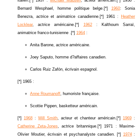
italien.[*] 1957 :
Michael Madsen
, acteur américain.[*] 1958 :
Bernard Wesphael, homme politique belge.[*]
1960
: Sonia
Benezra, actrice et animatrice canadienne.[*] 1961 :
Heather
Locklear
, actrice américaine.[*]
1962
: Kalthoum Sarraï,
animatrice franco-tunisienne .[*]
1964
:
Anita Barone, actrice américaine.
Joey Saputo, homme d?affaires canadien.
Carlos Ruiz Zafón, écrivain espagnol.
[*] 1965 :
Anne Roumanoff
, humoriste française.
Scottie Pippen, basketteur américain.
[*]
1968
:
Will Smith
, acteur et chanteur américain.[*]
1969
:
Catherine Zeta-Jones
, actrice britannique.[*] 1971 : Maxime-
Olivier Moutier, écrivain et psychanalyste canadien. [*]
1974
: