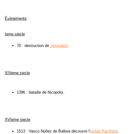
Événements
Ieme siecle
70 : destruction de
Jérusalem
.
XIVeme siecle
1396 : bataille de Nicopolis .
XVIeme siecle
1513 : Vasco Núñez de Balboa découvre l'
océan Pacifique
.