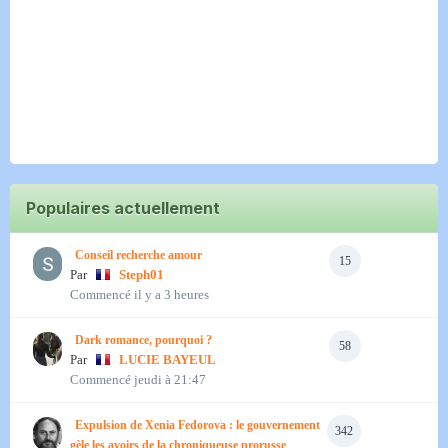
Populaires actuellement
Conseil recherche amour
15
Par
Steph01
Commencé
il y a 3 heures
Dark romance, pourquoi ?
58
Par
LUCIE BAYEUL
Commencé
jeudi à 21:47
Expulsion de Xenia Fedorova : le gouvernement
342
gèle les avoirs de la chroniqueuse prorusse