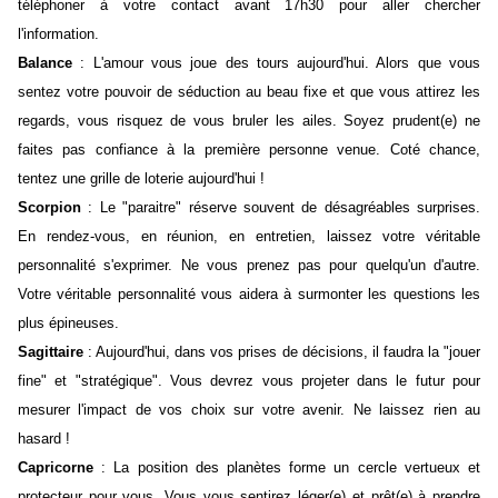
téléphoner à votre contact avant 17h30 pour aller chercher
l'information.
Balance
: L'amour vous joue des tours aujourd'hui. Alors que vous
sentez votre pouvoir de séduction au beau fixe et que vous attirez les
regards, vous risquez de vous bruler les ailes. Soyez prudent(e) ne
faites pas confiance à la première personne venue. Coté chance,
tentez une grille de loterie aujourd'hui !
Scorpion
: Le "paraitre" réserve souvent de désagréables surprises.
En rendez-vous, en réunion, en entretien, laissez votre véritable
personnalité s'exprimer. Ne vous prenez pas pour quelqu'un d'autre.
Votre véritable personnalité vous aidera à surmonter les questions les
plus épineuses.
Sagittaire
: Aujourd'hui, dans vos prises de décisions, il faudra la "jouer
fine" et "stratégique". Vous devrez vous projeter dans le futur pour
mesurer l'impact de vos choix sur votre avenir. Ne laissez rien au
hasard !
Capricorne
: La position des planètes forme un cercle vertueux et
protecteur pour vous. Vous vous sentirez léger(e) et prêt(e) à prendre