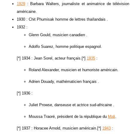
1929
: Barbara Walters, journaliste et animatrice de télévision
américaine.
1930 : Chit Phumisak homme de lettres thaïlandais .
1932 :
Glenn Gould, musicien canadien .
Adolfo Suarez, homme politique espagnol.
[*] 1934 : Jean Sorel, acteur français.[*]
1935
:
Roland Alexander, musicien et humoriste américain.
Adrien Douady, mathématicien français .
[*] 1936 :
Juliet Prowse, danseuse et actrice sud-africaine .
Moussa Traoré, président de la république du
Mali
.
[*] 1937 : Horacee Arnold, musicien américain.[*]
1943
: