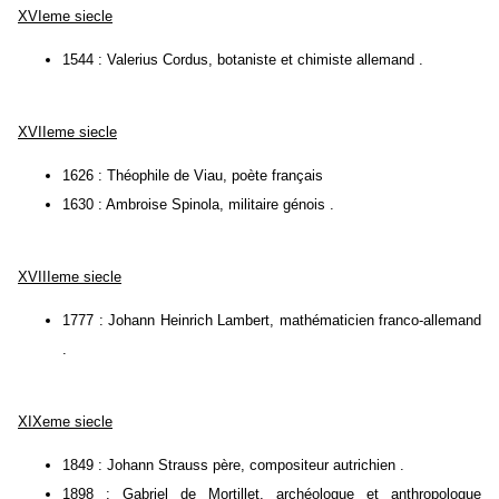
XVIeme siecle
1544 : Valerius Cordus, botaniste et chimiste allemand .
XVIIeme siecle
1626 : Théophile de Viau, poète français
1630 : Ambroise Spinola, militaire génois .
XVIIIeme siecle
1777 : Johann Heinrich Lambert, mathématicien franco-allemand
.
XIXeme siecle
1849 : Johann Strauss père, compositeur autrichien .
1898 : Gabriel de Mortillet, archéologue et anthropologue