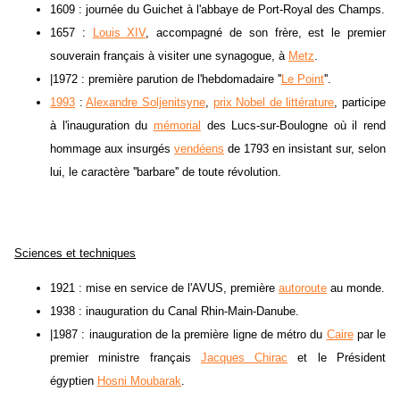
1609 : journée du Guichet à l'abbaye de Port-Royal des Champs.
1657 :
Louis XIV
, accompagné de son frère, est le premier
souverain français à visiter une synagogue, à
Metz
.
|1972 : première parution de l'hebdomadaire ''
Le Point
''.
1993
:
Alexandre Soljenitsyne
,
prix Nobel de littérature
, participe
à l'inauguration du
mémorial
des Lucs-sur-Boulogne où il rend
hommage aux insurgés
vendéens
de 1793 en insistant sur, selon
lui, le caractère ''barbare'' de toute révolution.
Sciences et techniques
1921 : mise en service de l'AVUS, première
autoroute
au monde.
1938 : inauguration du Canal Rhin-Main-Danube.
|1987 : inauguration de la première ligne de métro du
Caire
par le
premier ministre français
Jacques Chirac
et le Président
égyptien
Hosni Moubarak
.