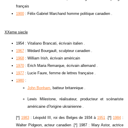
français
1900
: Félix-Gabriel Marchand homme politique canadien .
XXeme siecle
1954 : Vitaliano Brancati, écrivain italien .
1967
: Médard Bourgault, sculpteur canadien .
1968
: William Irish, écrivain américain
1970
: Erich Maria Remarque, écrivain allemand .
1977
: Lucie Faure, femme de lettres française .
1980
:
John Bonham
, batteur britannique .
Lewis Milestone, réalisateur, producteur et scénariste
américaine d?origine ukrainienne .
[*]
1983
: Léopold III, roi des Belges de 1934 à
1951
.[*]
1984
:
Walter Pidgeon, acteur canadien .[*] 1987 : Mary Astor, actrice