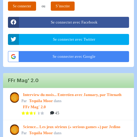
Se connecter
ou
S’inscrire
Se connecter avec Facebook
Se connecter avec Twitter
Se connecter avec Google
FFr Mag' 2.0
Interview du mois... Entretien avec January, par Titenath
Par
Tequila Moor
dans
FFr Mag' 2.0
45
Science... Les jeux sérieux (« serious games ») par Jedino
Par
Tequila Moor
dans