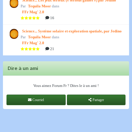
Science... Les jeux sérieux (« serious games ») par Jedino
Par
Tequila Moor
dans
FFr Mag' 2.0
16
Science... Système solaire et exploration spatiale, par Jedino
Par
Tequila Moor
dans
FFr Mag' 2.0
21
Dire à un ami
Vous aimez Forum Fr ? Dites le à un ami !
Courriel
Partager