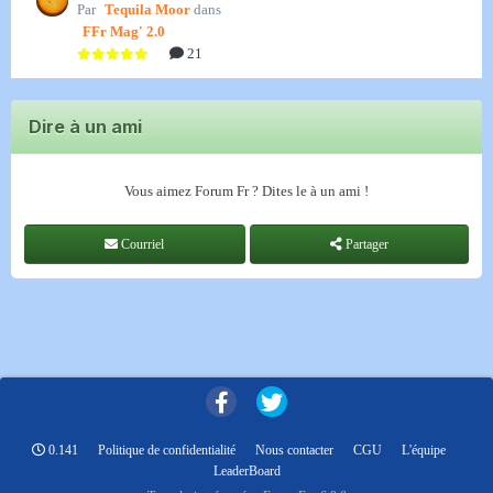
Par
Tequila Moor
dans
FFr Mag' 2.0
21
Dire à un ami
Vous aimez Forum Fr ? Dites le à un ami !
Courriel
Partager
0.141
Politique de confidentialité
Nous contacter
CGU
L'équipe
LeaderBoard