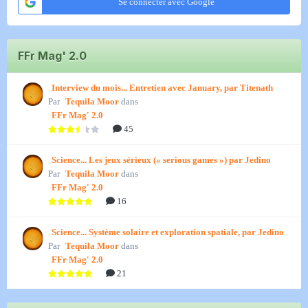
Se connecter avec Google
FFr Mag' 2.0
Interview du mois... Entretien avec January, par Titenath
Par
Tequila Moor
dans
FFr Mag' 2.0
45
Science... Les jeux sérieux (« serious games ») par Jedino
Par
Tequila Moor
dans
FFr Mag' 2.0
16
Science... Système solaire et exploration spatiale, par Jedino
Par
Tequila Moor
dans
FFr Mag' 2.0
21