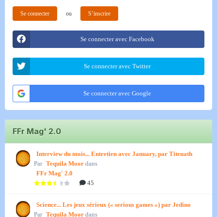
Se connecter
ou
S’inscrire
Se connecter avec Facebook
Se connecter avec Twitter
Se connecter avec Google
FFr Mag' 2.0
Interview du mois... Entretien avec January, par Titenath
Par
Tequila Moor
dans
FFr Mag' 2.0
45
Science... Les jeux sérieux (« serious games ») par Jedino
Par
Tequila Moor
dans