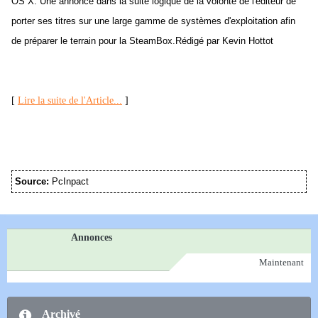
OS X. Une annonce dans la suite logique de la volonté de l'éditeur de
porter ses titres sur une large gamme de systèmes d'exploitation afin
de préparer le terrain pour la SteamBox.Rédigé par Kevin Hottot
[
Lire la suite de l'Article...
]
Source:
PcInpact
Annonces
Maintenant
Archivé