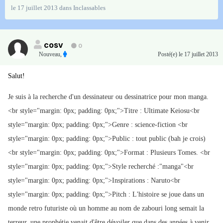
le 17 juillet 2013
dans
Inclassables
cosv
0
Nouveau
,
Posté(e)
le 17 juillet 2013
Salut!
Je suis à la recherche d'un dessinateur ou dessinatrice pour mon manga.
<br style="margin: 0px; padding: 0px;">Titre : Ultimate Keiosu<br
style="margin: 0px; padding: 0px;">Genre : science-fiction <br
style="margin: 0px; padding: 0px;">Public : tout public (bah je crois)
<br style="margin: 0px; padding: 0px;">Format : Plusieurs Tomes. <br
style="margin: 0px; padding: 0px;">Style recherché :"manga"<br
style="margin: 0px; padding: 0px;">Inspirations : Naruto<br
style="margin: 0px; padding: 0px;">Pitch : L'histoire se joue dans un
monde retro futuriste où un homme au nom de zabouri long semait la
terreur, une prophétie venait d'être dévoiler que dans des années à venir