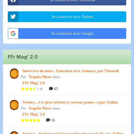
Se connecter avec Twitter
Se connecter avec Google
FFr Mag' 2.0
Interview du mois... Entretien avec January, par Titenath
Par
Tequila Moor
dans
FFr Mag' 2.0
45
Science... Les jeux sérieux (« serious games ») par Jedino
Par
Tequila Moor
dans
FFr Mag' 2.0
16
Science... Système solaire et exploration spatiale, par Jedino