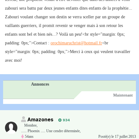
zabouri sera battu par deux jeunes enfants dites enfants de la prophétie...
Zabouri voulant changer son destin se verra sceller par un groupe de
vaillants guerriers, il promit revenir se venger mais à son retour les
enfants sont bel et bien nés...? Voilà un peu!<br style="margin: 0px;
padding: 0px;">Contact :
orochimaruchrist@hotmail.fr
<br
style="margin: 0px; padding: 0px;">Merci à ceux qui veulent travailler
avec moi!
Annonces
Maintenant
Amazones
934
Membre
,
...... Phoenix ..... Une cendre déterminée,
54ans
Posté(e)
le 17 juillet 2013