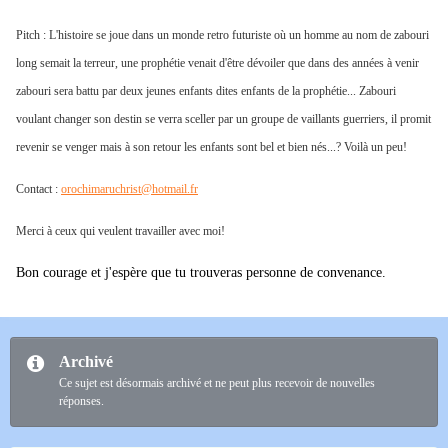
Pitch : L'histoire se joue dans un monde retro futuriste où un homme au nom de zabouri
long semait la terreur, une prophétie venait d'être dévoiler que dans des années à venir
zabouri sera battu par deux jeunes enfants dites enfants de la prophétie... Zabouri
voulant changer son destin se verra sceller par un groupe de vaillants guerriers, il promit
revenir se venger mais à son retour les enfants sont bel et bien nés...? Voilà un peu!
Contact :
orochimaruchrist@hotmail.fr
Merci à ceux qui veulent travailler avec moi!
Bon courage et j'espère que tu trouveras personne de convenance.
Archivé
Ce sujet est désormais archivé et ne peut plus recevoir de nouvelles
réponses.