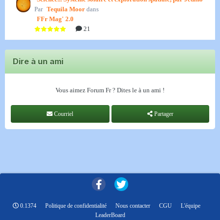
Par
Tequila Moor
dans
FFr Mag' 2.0
21
Dire à un ami
Vous aimez Forum Fr ? Dites le à un ami !
Courriel
Partager
0.1374
Politique de confidentialité
Nous contacter
CGU
L'équipe
LeaderBoard