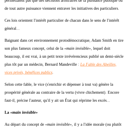
permettaient pas que des décisions arbitraires de la puissance publique ou
de tout autre puissance viennent entraver les initiatives des particuliers.
Ces lois orientent l'intérêt particulier de chacun dans le sens de l'intérêt
général...
Baignant dans cet environnement protodémocratique, Adam Smith en tire
son plus fameux concept, celui de la
«main invisible»
, lequel doit
beaucoup, il est vrai, à un petit texte irrévérencieux publié un demi-siècle
plus tôt par un médecin, Bernard Mandeville :
La Fable des
Abeilles,
vices privés, bénéfices publics
.
Selon cette fable, le vice (s'enrichir et dépenser à tout va) génère la
prospérité générale au contraire de la vertu (vivre chichement). Encore
faut-il, précise l'auteur, qu'il y ait un État qui réprime les excès...
L
a
«main invisible»
Au départ du concept de
«main invisible»
, il y a l'idée morale (ou plutôt