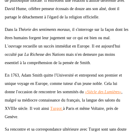
de philosophie morale. Il entretient une relation d'amitié déférente avec
David Hume, célèbre penseur écossais de douze ans son aîné, dont il
partage le détachement à l'égard de la religion officielle.
Dans la
Théorie des sentiments moraux
, il s'interroge sur la façon dont les
êtres humains forgent leur jugement sur ce qui est bien ou mal.
L'ouvrage recueille un succès immédiat en Europe. Il est aujourd'hui
occulté par
La Richesse des Nations
mais n'en demeure pas moins
essentiel à la compréhension de la pensée de Smith.
En 1763, Adam Smith quitte l'Université et entreprend son premier et
unique voyage en Europe, comme tuteur d'un jeune noble. Cela lui
donne l'occasion de rencontrer les sommités du
«Siècle des
Lumières»
,
malgré sa médiocre connaissance du français, la langue des salons du
XVIIIe siècle. Il voit ainsi
Turgot
à Paris et même Voltaire, près de
Genève.
Sa rencontre et sa correspondance ultérieure avec Turgot sont sans doute