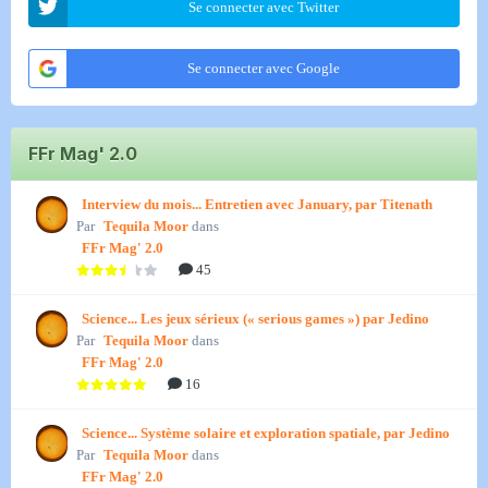
Se connecter avec Twitter
Se connecter avec Google
FFr Mag' 2.0
Interview du mois... Entretien avec January, par Titenath
Par
Tequila Moor
dans
FFr Mag' 2.0
45
Science... Les jeux sérieux (« serious games ») par Jedino
Par
Tequila Moor
dans
FFr Mag' 2.0
16
Science... Système solaire et exploration spatiale, par Jedino
Par
Tequila Moor
dans
FFr Mag' 2.0