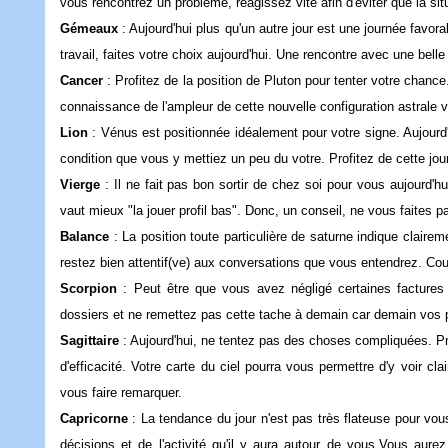
vous rencontrez un problème, réagissez vite afin d'éviter que l
Gémeaux
: Aujourd'hui plus qu'un autre jour est une journée favor
travail, faites votre choix aujourd'hui. Une rencontre avec une b
Cancer
: Profitez de la position de Pluton pour tenter votre chan
connaissance de l'ampleur de cette nouvelle configuration astra
Lion
: Vénus est positionnée idéalement pour votre signe. Aujourd'h
condition que vous y mettiez un peu du votre. Profitez de cett
Vierge
: Il ne fait pas bon sortir de chez soi pour vous aujourd'hui
vaut mieux "la jouer profil bas". Donc, un conseil, ne vous fait
Balance
: La position toute particulière de saturne indique claire
restez bien attentif(ve) aux conversations que vous entendrez.
Scorpion
: Peut être que vous avez négligé certaines factures 
dossiers et ne remettez pas cette tache à demain car demain vo
Sagittaire
: Aujourd'hui, ne tentez pas des choses compliquées. Pre
d'efficacité. Votre carte du ciel pourra vous permettre d'y voir cla
vous faire remarquer.
Capricorne
: La tendance du jour n'est pas très flateuse pour vou
décisions et de l'activité qu'il y aura autour de vous.Vous au