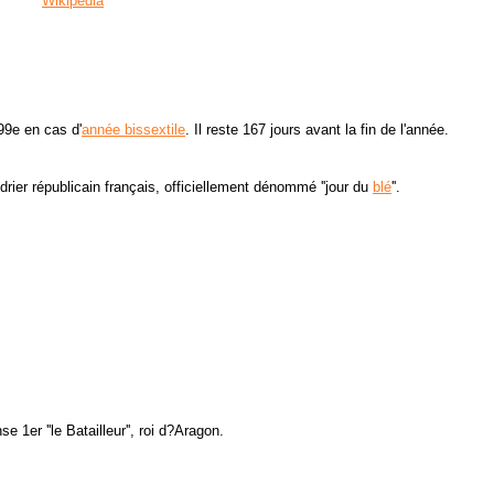
Wikipédia
199e en cas d'
année bissextile
. Il reste 167 jours avant la fin de l'année.
rier républicain français, officiellement dénommé ''jour du
blé
''.
 1er ''le Batailleur'', roi d?Aragon.