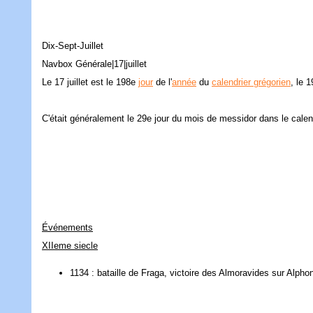
Dix-Sept-Juillet
Navbox Générale|17|juillet
Le 17 juillet est le 198e
jour
de l'
année
du
calendrier grégorien
, le 
C'était généralement le 29e jour du mois de messidor dans le calend
Événements
XIIeme siecle
1134 : bataille de Fraga, victoire des Almoravides sur Alphonse