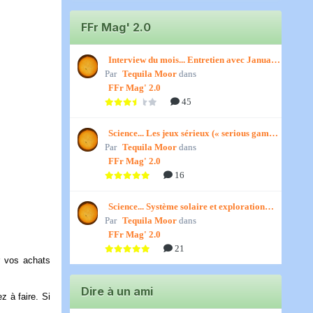
FFr Mag' 2.0
Interview du mois... Entretien avec January,
Par
par Titenath
Tequila Moor
dans
FFr Mag' 2.0
45
Science... Les jeux sérieux (« serious games
Par
») par Jedino
Tequila Moor
dans
FFr Mag' 2.0
16
Science... Système solaire et exploration
Par
spatiale, par Jedino
Tequila Moor
dans
FFr Mag' 2.0
21
r vos achats
Dire à un ami
z à faire. Si