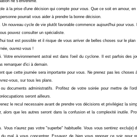
a situation ne s'envenime.
able à la prise d'une décision qui compte pour vous. Que ce soit en amour, en 
elle personne pourrait vous aider à prendre la bonne décision.
ce. Un nouveau cycle de vie plutôt favorable commence aujourd'hui pour vous.
le vous pouvez consulter un spécialiste.
ui tout est possible et il risque de vous arriver de belles choses sur le pla
e journée, ouvrez-vous !
. Votre environnement astral est dans l'oeil du cyclone. Il est parfois des jou
es pas remarquer d'ici à demain.
ment que cette journée sera importante pour vous. Ne prenez pas les choses à
 Couvrez-vous, sur tous les plans.
ou documents administratifs. Profitez de votre soirée pour mettre de l'or
s préocupations seront ailleurs.
nez le recul necessaire avant de prendre vos décisions et privilégiez la simp
ir, alors que les autres seront dans la confusion et la complexité inutile. Pro
s. Vous n'aurez pas votre "superbe" habituelle. Vous vous sentirez exclu(e) 
rez du mal à vous concentrer. Essayez de bien vous reposer ce soir pour r