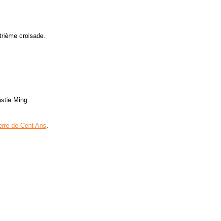
atrième croisade.
astie Ming.
erre de Cent Ans
.