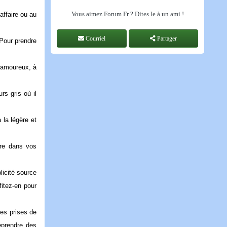
Vous aimez Forum Fr ? Dites le à un ami !
affaire ou au
Courriel
Partager
 Pour prendre
n amoureux, à
rs gris où il
 la légère et
dre dans vos
licité source
fitez-en pour
des prises de
eprendre des