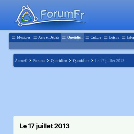
Membres
Actu et Débats
Quotidien
Culture
Loisirs
Info
Accueil
Forums
Quotidien
Quotidien
Le 17 juillet 2013
Le 17 juillet 2013