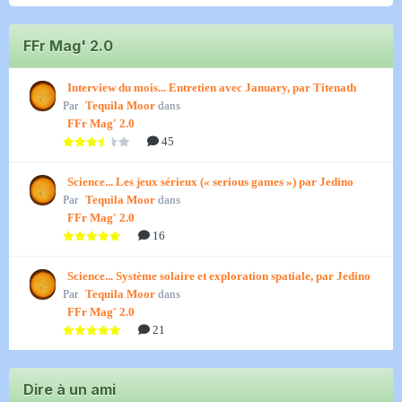
FFr Mag' 2.0
Interview du mois... Entretien avec January, par Titenath
Par
Tequila Moor
dans
FFr Mag' 2.0
45
Science... Les jeux sérieux (« serious games ») par Jedino
Par
Tequila Moor
dans
FFr Mag' 2.0
16
Science... Système solaire et exploration spatiale, par Jedino
Par
Tequila Moor
dans
FFr Mag' 2.0
21
Dire à un ami