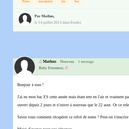
Notes
inscription
fac
bac
Par
Mathus
,
le 14 juillet 2013
dans
Etudes
Mathus
Nouveau
1 message
Baby Forumeur‚
Bonjour à tous !
J'ai eu mon bac ES cette année mais étant tete en l'air et vraiment p
ouvert depuis 2 jours et n'ouvre à nouveau que le 22 aout. Or ce relevé
Savez vous comment récupérer ce relvé de notes ? Peut-on s'inscrire à