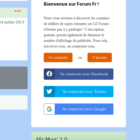
Bienvenue sur Forum Fr !
Nous vous invitons à découvrir les centaines
14 juillet 2013
de milliers de sujets existants sur LE Forum -
n'hésitez pas à y participer ! L'inscription,
gratuite, permet également de diminuer le
nombre d'affichage de publicités. Pour cela,
inscrivez-vous, ou connectez-vous.
Se connecter
ou
S’inscrire
Se connecter avec Facebook
Se connecter avec Twitter
Se connecter avec Google
FFr Mag' 2.0