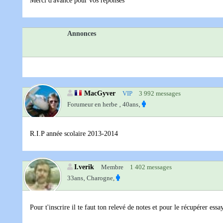
Merci d'avance pour vos réponses
Annonces
MacGyver
VIP
3 992 messages
Forumeur en herbe ‚
40ans‚
R.I.P année scolaire 2013-2014
I.verik
Membre
1 402 messages
33ans‚
Charogne,
Pour t'inscrire il te faut ton relevé de notes et pour le récupérer ess