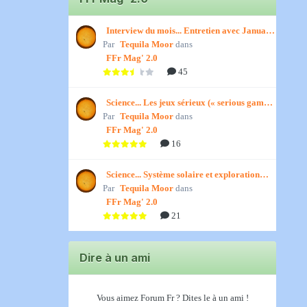
Interview du mois... Entretien avec January,
Par
par Titenath
Tequila Moor
dans
FFr Mag' 2.0
45
Science... Les jeux sérieux (« serious games
Par
») par Jedino
Tequila Moor
dans
FFr Mag' 2.0
16
Science... Système solaire et exploration
Par
spatiale, par Jedino
Tequila Moor
dans
FFr Mag' 2.0
21
Dire à un ami
Vous aimez Forum Fr ? Dites le à un ami !