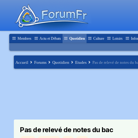
Membres
Actu et Débats
Quotidien
Culture
Loisirs
Info
Accueil
Forums
Quotidien
Etudes
Pas de relevé de notes du b
Pas de relevé de notes du bac