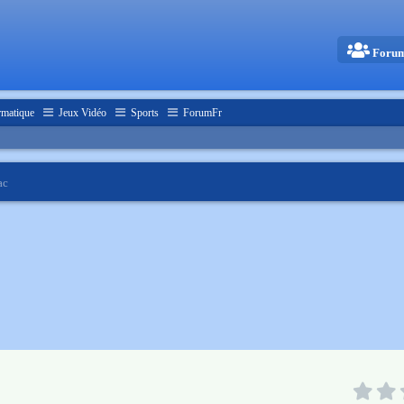
Foru
rmatique
Jeux Vidéo
Sports
ForumFr
ac