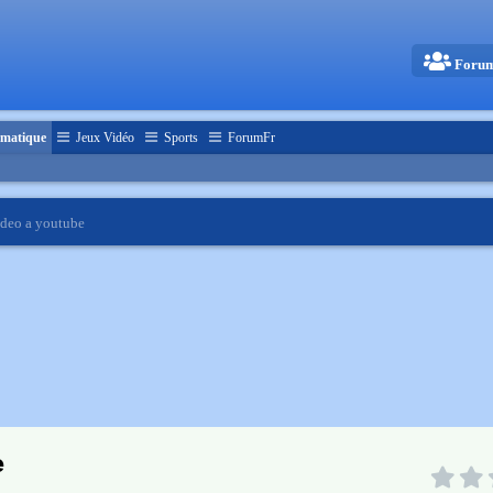
Foru
matique
Jeux Vidéo
Sports
ForumFr
ideo a youtube
e