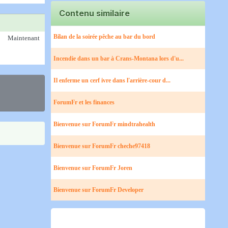
Contenu similaire
Bilan de la soirée pêche au bar du bord​
Maintenant
Incendie dans un bar à Crans-Montana lors d'u...
Il enferme un cerf ivre dans l'arrière-cour d...
ForumFr et les finances
Bienvenue sur ForumFr mindtrahealth
Bienvenue sur ForumFr cheche97418
Bienvenue sur ForumFr Joren
Bienvenue sur ForumFr Developer