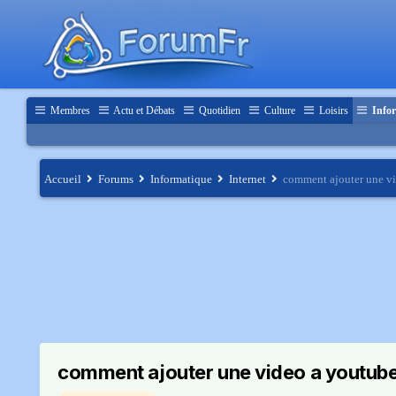
Membres
Actu et Débats
Quotidien
Culture
Loisirs
Infor
Accueil
Forums
Informatique
Internet
comment ajouter une v
comment ajouter une video a youtub