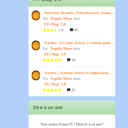
Interview du mois... Entretien avec January,
Par
par Titenath
Tequila Moor
dans
FFr Mag' 2.0
45
Science... Les jeux sérieux (« serious games
Par
») par Jedino
Tequila Moor
dans
FFr Mag' 2.0
16
Science... Système solaire et exploration
Par
spatiale, par Jedino
Tequila Moor
dans
FFr Mag' 2.0
21
Dire à un ami
Vous aimez Forum Fr ? Dites le à un ami !