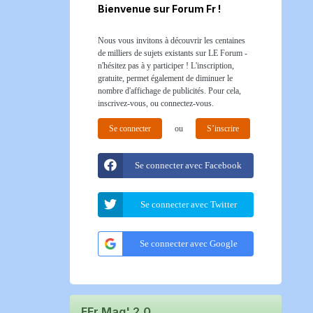
Bienvenue sur Forum Fr !
Nous vous invitons à découvrir les centaines
de milliers de sujets existants sur LE Forum -
n'hésitez pas à y participer ! L'inscription,
gratuite, permet également de diminuer le
nombre d'affichage de publicités. Pour cela,
inscrivez-vous, ou connectez-vous.
Se connecter
ou
S’inscrire
Se connecter avec Facebook
Se connecter avec Twitter
Se connecter avec Google
FFr Mag' 2.0