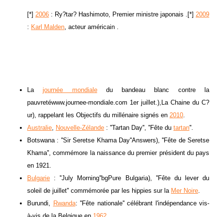
[*]
2006
: Ry?tar? Hashimoto, Premier ministre japonais .[*]
2009
:
Karl Malden
, acteur américain .
La
journée mondiale
du bandeau blanc contre la
pauvretéwww.journee-mondiale.com 1er juillet.),La Chaine du C?
ur), rappelant les Objectifs du millénaire signés en
2010
.
Australie
,
Nouvelle-Zélande
: ''Tartan Day'', ''Fête du
tartan
''.
Botswana : ''Sir Seretse Khama Day''Answers), ''Fête de Seretse
Khama'', commémore la naissance du premier président du pays
en 1921.
Bulgarie
: ''July Morning''bgPure Bulgaria), ''Fête du lever du
soleil de juillet'' commémorée par les hippies sur la
Mer Noire
.
Burundi,
Rwanda
: ''Fête nationale'' célébrant l'indépendance vis-
à-vis de la Belgique en
1962
.