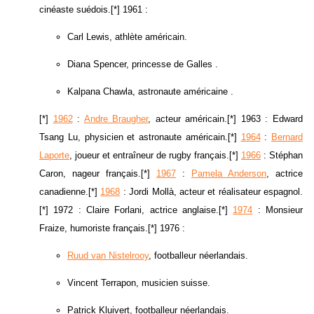
cinéaste suédois.[*] 1961 :
Carl Lewis, athlète américain.
Diana Spencer, princesse de Galles .
Kalpana Chawla, astronaute américaine .
[*]
1962
:
Andre Braugher
, acteur américain.[*] 1963 : Edward
Tsang Lu, physicien et astronaute américain.[*]
1964
:
Bernard
Laporte
, joueur et entraîneur de rugby français.[*]
1966
: Stéphan
Caron, nageur français.[*]
1967
:
Pamela Anderson
, actrice
canadienne.[*]
1968
: Jordi Mollà, acteur et réalisateur espagnol.
[*] 1972 : Claire Forlani, actrice anglaise.[*]
1974
: Monsieur
Fraize, humoriste français.[*] 1976 :
Ruud van Nistelrooy
, footballeur néerlandais.
Vincent Terrapon, musicien suisse.
Patrick Kluivert, footballeur néerlandais.