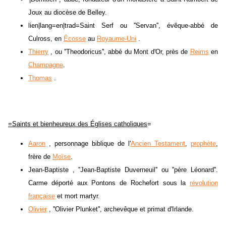
Joux au diocèse de Belley.
lien|lang=en|trad=Saint Serf ou ''Servan'', évêque-abbé de
Culross, en
Écosse
au
Royaume-Uni
.
Thierry
, ou ''Theodoricus'', abbé du Mont d'Or, près de
Reims
en
Champagne
.
Thomas
.
=Saints et bienheureux des Églises catholiques
=
Aaron
, personnage biblique de l'
Ancien Testament
,
prophète
,
frère de
Moïse
.
Jean-Baptiste , ''Jean-Baptiste Duverneuil'' ou ''père Léonard''.
Carme déporté aux Pontons de Rochefort sous la
révolution
française
et mort martyr.
Olivier
, ''Olivier Plunket'', archevêque et primat d'Irlande.