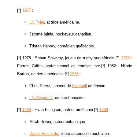
[*]
1977
:
Liv Tyler
, actrice américaine.
Jarome Iginla, hockeyeur canadien.
Tristan Harvey, comédien québécois.
[*] 1978 : Shaun Sowerby, joueur de rugby sud-africain.[*]
1979
:
Forrest Griffin, professionnel de combat libre.[*] 1982 : Hilarie
Burton, actrice américaine.[*]
1985
:
Chris Perez, lanceur de
baseball
américain.
Léa Seydoux
, actrice française.
[*]
1988
: Evan Ellingson, acteur américain.[*]
1989
:
Mitch Hewer, acteur britannique.
Daniel Ricciardo
, pilote automobile australien.