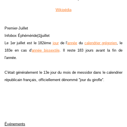
Wikipédia
Premier-Juillet
Infobox Éphéméride|1|juillet
Le 1er juillet est le 182ème
jour
de l'
année
du
calendrier grégorien
, le
183e en cas d'
année bissextile
. Il reste 183 jours avant la fin de
l'année.
C'était généralement le 13e jour du mois de messidor dans le calendrier
républicain français, officiellement dénommé ''jour du girofle''.
Événements