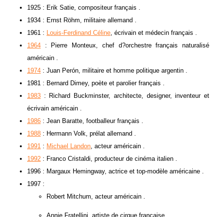
1925 : Erik Satie, compositeur français .
1934 : Ernst Röhm, militaire allemand .
1961 :
Louis-Ferdinand Céline
, écrivain et médecin français .
1964
: Pierre Monteux, chef d?orchestre français naturalisé
américain .
1974
: Juan Perón, militaire et homme politique argentin .
1981 : Bernard Dimey, poète et parolier français .
1983
: Richard Buckminster, architecte, designer, inventeur et
écrivain américain .
1986
: Jean Baratte, footballeur français .
1988
: Hermann Volk, prélat allemand .
1991
:
Michael Landon
, acteur américain .
1992
: Franco Cristaldi, producteur de cinéma italien .
1996 : Margaux Hemingway, actrice et top-modèle américaine .
1997 :
Robert Mitchum, acteur américain .
Annie Fratellini, artiste de cirque française .