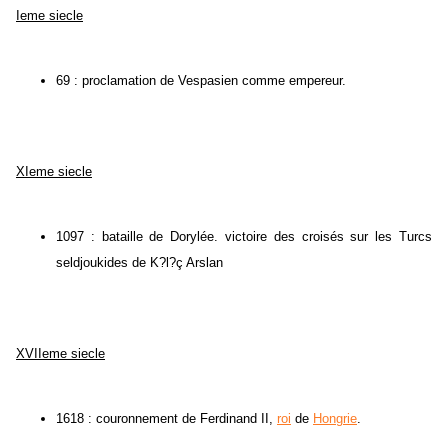
Ieme siecle
69 : proclamation de Vespasien comme empereur.
XIeme siecle
1097 : bataille de Dorylée. victoire des croisés sur les Turcs
seldjoukides de K?l?ç Arslan
XVIIeme siecle
1618 : couronnement de Ferdinand II,
roi
de
Hongrie
.