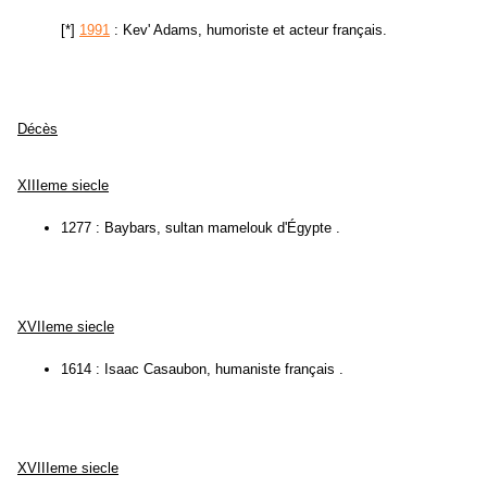
[*]
1991
: Kev' Adams, humoriste et acteur français.
Décès
XIIIeme siecle
1277 : Baybars, sultan mamelouk d'Égypte .
XVIIeme siecle
1614 : Isaac Casaubon, humaniste français .
XVIIIeme siecle