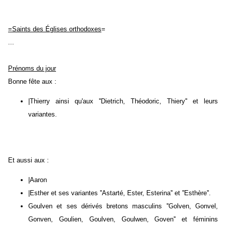
=Saints des Églises orthodoxes
=
...
Prénoms du jour
Bonne fête aux :
|Thierry ainsi qu'aux ''Dietrich, Théodoric, Thiery'' et leurs
variantes.
Et aussi aux :
|Aaron
|Esther et ses variantes ''Astarté, Ester, Esterina'' et ''Esthère''.
Goulven et ses dérivés bretons masculins ''Golven, Gonvel,
Gonven, Goulien, Goulven, Goulwen, Goven'' et féminins