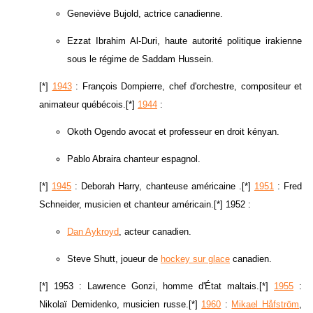
Geneviève Bujold, actrice canadienne.
Ezzat Ibrahim Al-Duri, haute autorité politique irakienne
sous le régime de Saddam Hussein.
[*]
1943
: François Dompierre, chef d'orchestre, compositeur et
animateur québécois.[*]
1944
:
Okoth Ogendo avocat et professeur en droit kényan.
Pablo Abraira chanteur espagnol.
[*]
1945
: Deborah Harry, chanteuse américaine .[*]
1951
: Fred
Schneider, musicien et chanteur américain.[*] 1952 :
Dan Aykroyd
, acteur canadien.
Steve Shutt, joueur de
hockey sur glace
canadien.
[*] 1953 : Lawrence Gonzi, homme d'État maltais.[*]
1955
:
Nikolaï Demidenko, musicien russe.[*]
1960
:
Mikael Håfström
,