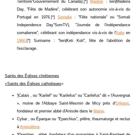
Territoire''Gouvernement du Canada).[*]
Madère
: lien|Madeira
Day, ''Fête de Madère'', célébrant son autonomie vis-à-vis du
Portugal en 1976.[*]
Somalie
: ''Fête nationale'' ou ''Somali
Independence Day''SomTV), ''Journée de l'indépendance
somalienne'', célébrant son indépendance vis-à-vis de l'
Italie
en
1960
.[*] Suriname : ''lien|Keti Koti'', fête de l'abolition de
l'esclavage.
Saints des Églises chrétiennes
=Saints des Églises catholiques
=
'|Calais , ou ''Karilef'' ou ''Karilefus'' ou ''Carilefus'' dit « l'Auvergnat
», moine de l'Abbaye Saint-Mesmin de Micy près d'
Orléans
,
fondateur et premier abbé d'Anisole dans le
Maine
.
Cybar , ou Éparque ou ''Eparchius'', prêtre, thaumaturge et reclus
à
Angoulême
.
'|Domitien , abbé, fondateur d'un monastère à Saint-Rambert de