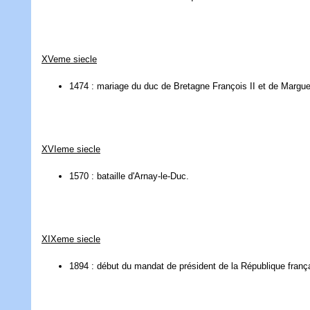
XVeme siecle
1474 : mariage du duc de Bretagne François II et de Marguer
XVIeme siecle
1570 : bataille d'Arnay-le-Duc.
XIXeme siecle
1894 : début du mandat de président de la République franç