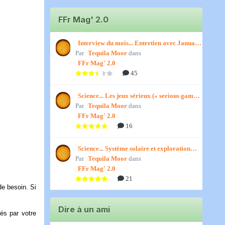
FFr Mag' 2.0
Interview du mois... Entretien avec January,
Par
par Titenath
Tequila Moor
dans
FFr Mag' 2.0
45
Science... Les jeux sérieux (« serious games
Par
») par Jedino
Tequila Moor
dans
FFr Mag' 2.0
16
Science... Système solaire et exploration
Par
spatiale, par Jedino
Tequila Moor
dans
FFr Mag' 2.0
21
de besoin. Si
Dire à un ami
nés par votre