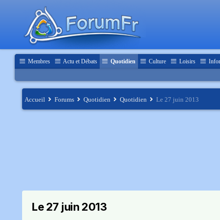
Membres
Actu et Débats
Quotidien
Culture
Loisirs
Info
Accueil
Forums
Quotidien
Quotidien
Le 27 juin 2013
Le 27 juin 2013