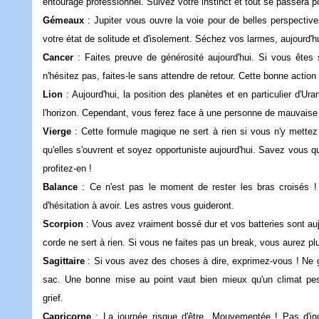
entourage professionnel. Suivez votre instinct et tout se passe
Gémeaux
: Jupiter vous ouvre la voie pour de belles perspecti
votre état de solitude et d'isolement. Séchez vos larmes, aujour
Cancer
: Faites preuve de générosité aujourd'hui. Si vous êtes 
n'hésitez pas, faites-le sans attendre de retour. Cette bonne ac
Lion
: Aujourd'hui, la position des planètes et en particulier d'Ur
l'horizon. Cependant, vous ferez face à une personne de mauvai
Vierge
: Cette formule magique ne sert à rien si vous n'y mette
qu'elles s'ouvrent et soyez opportuniste aujourd'hui. Savez vous qu
profitez-en !
Balance
: Ce n'est pas le moment de rester les bras croisés ! 
d'hésitation à avoir. Les astres vous guideront.
Scorpion
: Vous avez vraiment bossé dur et vos batteries sont aujou
corde ne sert à rien. Si vous ne faites pas un break, vous aurez
Sagittaire
: Si vous avez des choses à dire, exprimez-vous ! Ne g
sac. Une bonne mise au point vaut bien mieux qu'un climat pes
grief.
Capricorne
: La journée risque d'être...Mouvementée ! Pas d'in