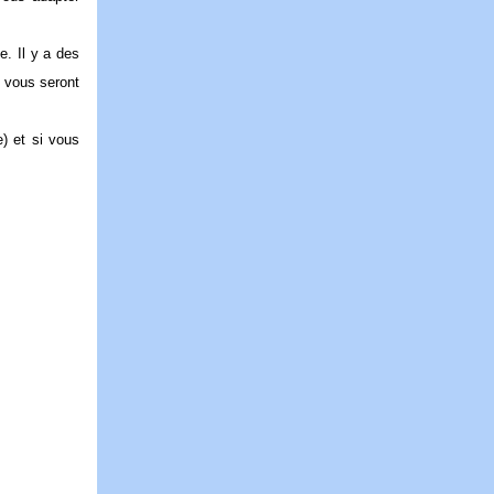
e. Il y a des
s vous seront
) et si vous
x(se).