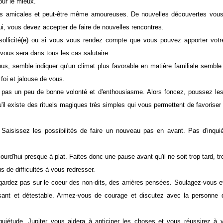
ra pour le mieux.
ves amicales et peut-être même amoureuses. De nouvelles découvertes vous 
d'hui, vous devez accepter de faire de nouvelles rencontres.
sollicité(e) ou si vous vous rendez compte que vous pouvez apporter votre
tion vous sera dans tous les cas salutaire.
anus, semble indiquer qu'un climat plus favorable en matière familiale semble 
se foi et jalouse de vous.
z pas un peu de bonne volonté et d'enthousiasme. Alors foncez, poussez les
'il existe des rituels magiques très simples qui vous permettent de favoriser
Saisissez les possibilités de faire un nouveau pas en avant. Pas d'inqui
rd'hui presque à plat. Faites donc une pause avant qu'il ne soit trop tard, trop
 plus de difficultés à vous redresser.
ardez pas sur le coeur des non-dits, des arrières pensées. Soulagez-vous et
ant et détestable. Armez-vous de courage et discutez avec la personne q
quiétude, Jupiter vous aidera à anticiper les choses et vous réussirez à 