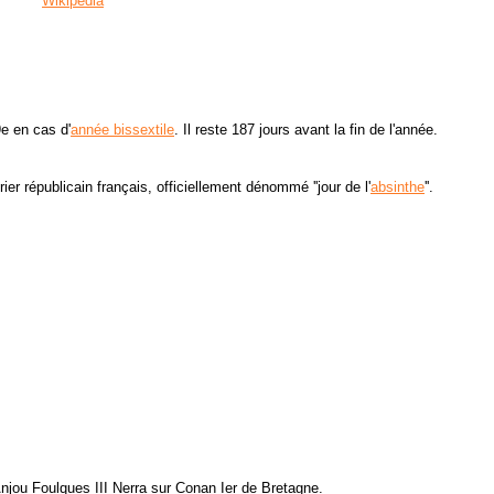
Wikipédia
9e en cas d'
année bissextile
. Il reste 187 jours avant la fin de l'année.
er républicain français, officiellement dénommé ''jour de l'
absinthe
''.
Anjou Foulques III Nerra sur Conan Ier de Bretagne.