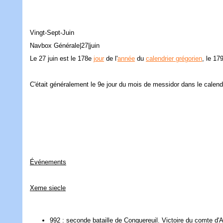
Vingt-Sept-Juin
Navbox Générale|27|juin
Le 27 juin est le 178e
jour
de l'
année
du
calendrier grégorien
, le 17
C'était généralement le 9e jour du mois de messidor dans le calendri
Événements
Xeme siecle
992 : seconde bataille de Conquereuil. Victoire du comte d'