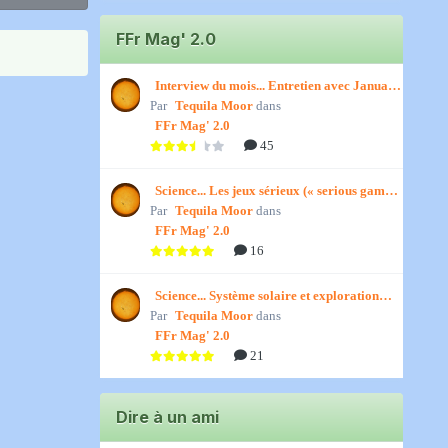
FFr Mag' 2.0
Interview du mois... Entretien avec January,
Par
par Titenath
Tequila Moor
dans
FFr Mag' 2.0
45
Science... Les jeux sérieux (« serious games
Par
») par Jedino
Tequila Moor
dans
FFr Mag' 2.0
16
Science... Système solaire et exploration
Par
spatiale, par Jedino
Tequila Moor
dans
FFr Mag' 2.0
21
Dire à un ami