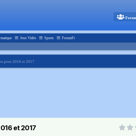
Foru
rmatique
Jeux Vidéo
Sports
ForumFr
ons pour 2016 et 2017
2016 et 2017