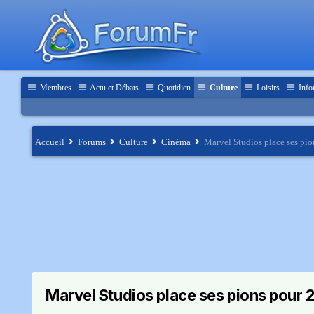
Membres
Actu et Débats
Quotidien
Culture
Loisirs
Info
Accueil
Forums
Culture
Cinéma
Marvel Studios place ses pi
Marvel Studios place ses pions pour 