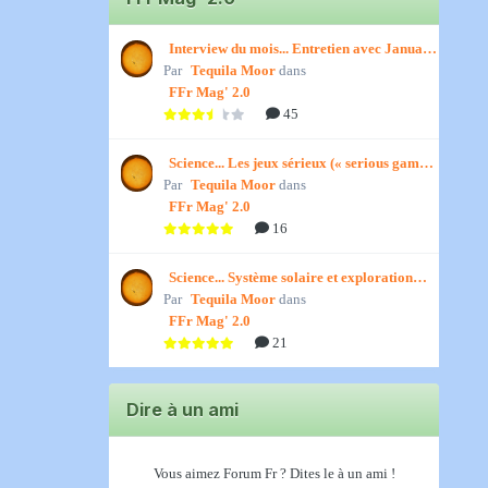
Interview du mois... Entretien avec January,
Par
par Titenath
Tequila Moor
dans
FFr Mag' 2.0
45
Science... Les jeux sérieux (« serious games
Par
») par Jedino
Tequila Moor
dans
FFr Mag' 2.0
16
Science... Système solaire et exploration
Par
spatiale, par Jedino
Tequila Moor
dans
FFr Mag' 2.0
21
Dire à un ami
Vous aimez Forum Fr ? Dites le à un ami !