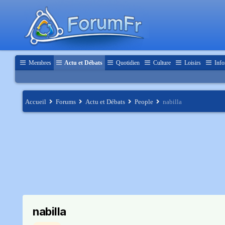
Membres
Actu et Débats
Quotidien
Culture
Loisirs
Info
Accueil
Forums
Actu et Débats
People
nabilla
nabilla