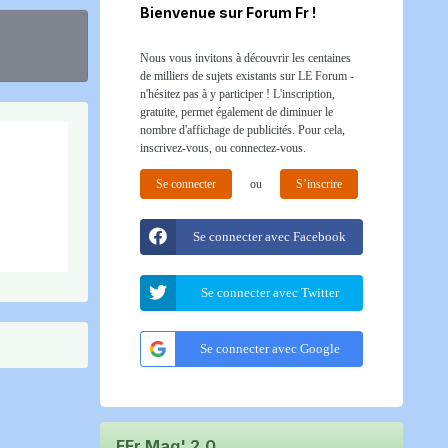
Bienvenue sur Forum Fr !
Nous vous invitons à découvrir les centaines
de milliers de sujets existants sur LE Forum -
n'hésitez pas à y participer ! L'inscription,
gratuite, permet également de diminuer le
nombre d'affichage de publicités. Pour cela,
inscrivez-vous, ou connectez-vous.
Se connecter
ou
S’inscrire
Se connecter avec Facebook
Se connecter avec Twitter
Se connecter avec Google
FFr Mag' 2.0