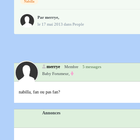
Nabilla
Par
merrye
,
le 17 mai 2013
dans
People
merrye
Membre
5 messages
Baby Forumeur‚
nabilla, fan ou pas fan?
Annonces