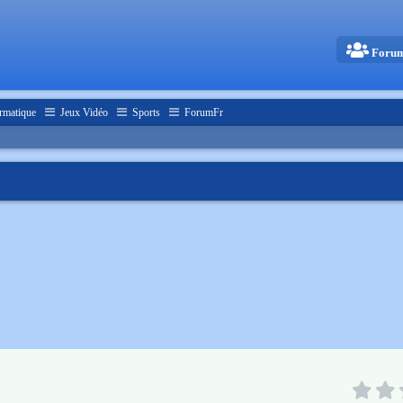
Foru
rmatique
Jeux Vidéo
Sports
ForumFr