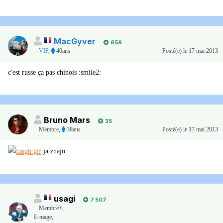
MacGyver
859
VIP
,
40ans
Posté(e)
le 17 mai 2013
c'est russe ça pas chinois :smile2:
Bruno Mars
35
Membre
,
38ans
Posté(e)
le 17 mai 2013
ja znajo
usagi
7 507
Membre+,
E-mage,