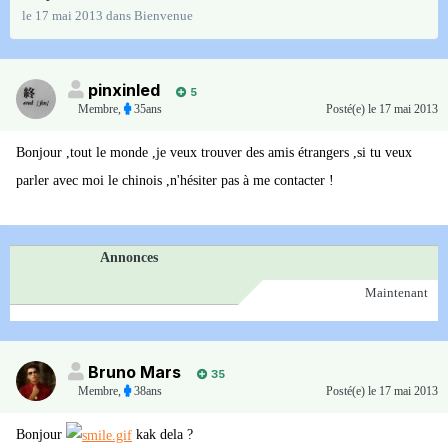
le 17 mai 2013
dans
Bienvenue
pinxinled
5
Membre
,
35ans
Posté(e)
le 17 mai 2013
Bonjour ,tout le monde ,je veux trouver des amis étrangers ,si tu veux
parler avec moi le chinois ,n'hésiter pas à me contacter !
Annonces
Maintenant
Bruno Mars
35
Membre
,
38ans
Posté(e)
le 17 mai 2013
Bonjour
kak dela ?