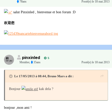
78ans
Posté(e)
le 18 mai 2013
salut Pinxinled , bienvenue et bon forum :D
欢迎您
pinxinled
5
Membre
,
35ans
Posté(e)
le 18 mai 2013
Le 17/05/2013 à 08:44, Bruno Mars a dit :
Bonjour
kak dela ?
bonjour ,mon ami !