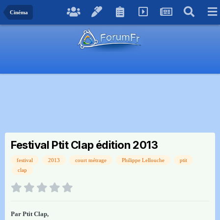
Cinéma
Festival Ptit Clap édition 2013
festival
2013
court métrage
Philippe Lellouche
ptit
clap
Par
Ptit Clap
,