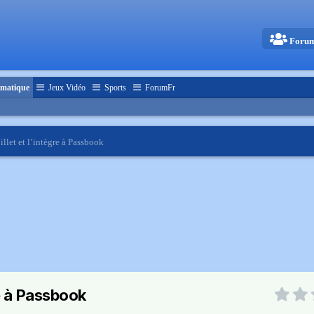
Foru
matique
Jeux Vidéo
Sports
ForumFr
llet et l’intègre à Passbook
re à Passbook