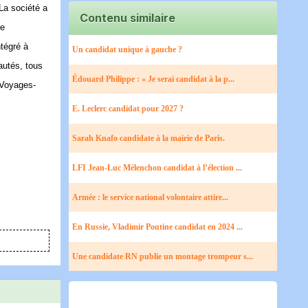
.La société a
Contenu similaire
ve
ntégré à
Un candidat unique à gauche ?
autés, tous
Édouard Philippe : « Je serai candidat à la p...
 Voyages-
E. Leclerc candidat pour 2027 ?
Sarah Knafo candidate à la mairie de Paris.
LFI Jean-Luc Mélenchon candidat à l’élection ...
Armée : le service national volontaire attire...
En Russie, Vladimir Poutine candidat en 2024 ...
Une candidate RN publie un montage trompeur s...