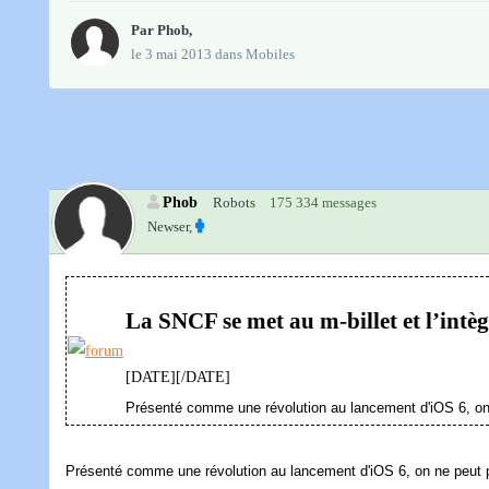
Par
Phob
,
le 3 mai 2013
dans
Mobiles
Phob
Robots
175 334 messages
Newser,
La SNCF se met au m-billet et l’intè
[DATE][/DATE]
Présenté comme une révolution au lancement d'iOS 6, on
Présenté comme une révolution au lancement d'iOS 6, on ne peut p