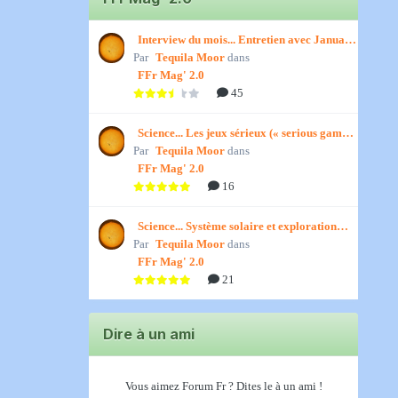
Interview du mois... Entretien avec January,
Par
par Titenath
Tequila Moor
dans
FFr Mag' 2.0
45
Science... Les jeux sérieux (« serious games
Par
») par Jedino
Tequila Moor
dans
FFr Mag' 2.0
16
Science... Système solaire et exploration
Par
spatiale, par Jedino
Tequila Moor
dans
FFr Mag' 2.0
21
Dire à un ami
Vous aimez Forum Fr ? Dites le à un ami !