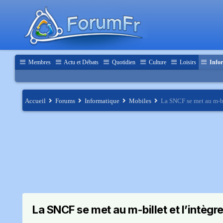
Membres
Actu et Débats
Quotidien
Culture
Loisirs
Infor
Accueil
Forums
Informatique
Mobiles
La SNCF se met au m-bi
La SNCF se met au m-billet et l’intèg