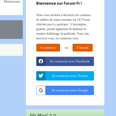
Maintenant
Bienvenue sur Forum Fr !
Nous vous invitons à découvrir les centaines
de milliers de sujets existants sur LE Forum -
n'hésitez pas à y participer ! L'inscription,
gratuite, permet également de diminuer le
nombre d'affichage de publicités. Pour cela,
inscrivez-vous, ou connectez-vous.
Se connecter
ou
S’inscrire
Se connecter avec Facebook
Se connecter avec Twitter
Se connecter avec Google
FFr Mag' 2.0