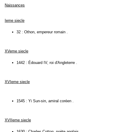
Naissances
Ieme siecle
32 : Othon, empereur romain .
XVeme siecle
1442 : Édouard IV, roi d'Angleterre .
XVIeme siecle
1545 : Yi Sun-sin, amiral coréen .
XVIIeme siecle
1630 : Charles Cotton, poète anglais .