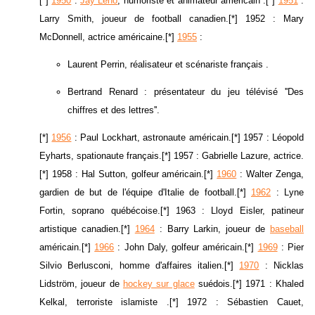
[*]
1950
:
Jay Leno
, humoriste et animateur américain .[*]
1951
:
Larry Smith, joueur de football canadien.[*] 1952 : Mary
McDonnell, actrice américaine.[*]
1955
:
Laurent Perrin, réalisateur et scénariste français .
Bertrand Renard : présentateur du jeu télévisé ''Des
chiffres et des lettres''.
[*]
1956
: Paul Lockhart, astronaute américain.[*] 1957 : Léopold
Eyharts, spationaute français.[*] 1957 : Gabrielle Lazure, actrice.
[*] 1958 : Hal Sutton, golfeur américain.[*]
1960
: Walter Zenga,
gardien de but de l'équipe d'Italie de football.[*]
1962
: Lyne
Fortin, soprano québécoise.[*] 1963 : Lloyd Eisler, patineur
artistique canadien.[*]
1964
: Barry Larkin, joueur de
baseball
américain.[*]
1966
: John Daly, golfeur américain.[*]
1969
: Pier
Silvio Berlusconi, homme d'affaires italien.[*]
1970
: Nicklas
Lidström, joueur de
hockey sur glace
suédois.[*] 1971 : Khaled
Kelkal, terroriste islamiste .[*] 1972 : Sébastien Cauet,