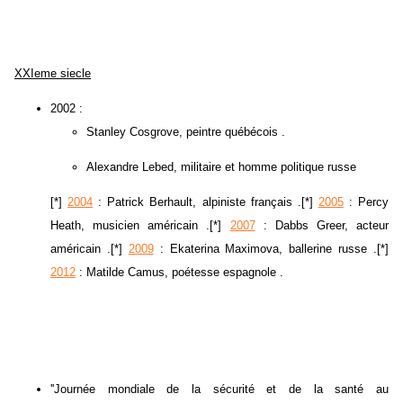
XXIeme siecle
2002 :
Stanley Cosgrove, peintre québécois .
Alexandre Lebed, militaire et homme politique russe
[*]
2004
: Patrick Berhault, alpiniste français .[*]
2005
: Percy
Heath, musicien américain .[*]
2007
: Dabbs Greer, acteur
américain .[*]
2009
: Ekaterina Maximova, ballerine russe .[*]
2012
: Matilde Camus, poétesse espagnole .
''Journée mondiale de la sécurité et de la santé au