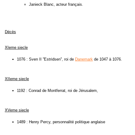
Janieck Blanc, acteur français.
Décès
XIeme siecle
1076 : Sven II ''Estridsen'', roi de
Danemark
de 1047 à 1076.
XIIeme siecle
1192 : Conrad de Montferrat, roi de Jérusalem,
XVeme siecle
1489 : Henry Percy, personnalité politique anglaise