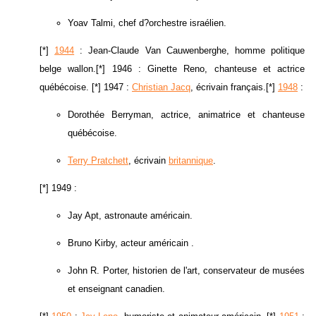
Yoav Talmi, chef d?orchestre israélien.
[*]
1944
: Jean-Claude Van Cauwenberghe, homme politique
belge wallon.[*] 1946 : Ginette Reno, chanteuse et actrice
québécoise. [*] 1947 :
Christian Jacq
, écrivain français.[*]
1948
:
Dorothée Berryman, actrice, animatrice et chanteuse
québécoise.
Terry Pratchett
, écrivain
britannique
.
[*] 1949 :
Jay Apt, astronaute américain.
Bruno Kirby, acteur américain .
John R. Porter, historien de l'art, conservateur de musées
et enseignant canadien.