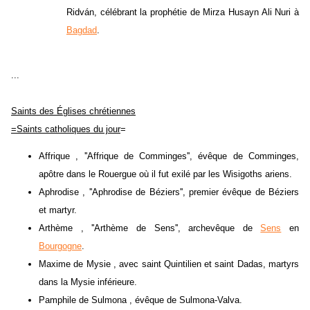
Ridván, célébrant la prophétie de Mirza Husayn Ali Nuri à
Bagdad
.
...
Saints des Églises chrétiennes
=Saints catholiques du jour
=
Affrique , ''Affrique de Comminges'', évêque de Comminges,
apôtre dans le Rouergue où il fut exilé par les Wisigoths ariens.
Aphrodise , ''Aphrodise de Béziers'', premier évêque de Béziers
et martyr.
Arthème , ''Arthème de Sens'', archevêque de
Sens
en
Bourgogne
.
Maxime de Mysie , avec saint Quintilien et saint Dadas, martyrs
dans la Mysie inférieure.
Pamphile de Sulmona , évêque de Sulmona-Valva.