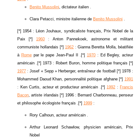
Benito Mussolini
, dictateur italien .
Clara Petacci, ministre italienne de
Benito Mussolini
.
[*] 1954 : Léon Jouhaux, syndicaliste français, Prix Nobel de la
Paix [*]
1960
: Anton Pannekoek, astronome et militant
communiste hollandais [*]
1962
: Gianna Beretta Molla, béatifiée
à
Rome
par le pape Jean-Paul II .[*]
1970
: Ed Begley, acteur
américain .[*] 1973 : Robert Buron, homme politique français [*]
1977
: Josef « Sepp » Herberger, entraîneur de football [*] 1978 :
Mohammed Daoud Khan, personnalité politique afghane [*]
1991
: Ken Curtis, acteur et producteur américain .[*]
1992
:
Francis
Bacon
, artiste irlandais [*] 1996 : Bernard Charbonneau, penseur
et philosophe écologiste français .[*]
1999
:
Rory Calhoun, acteur américain .
Arthur Leonard Schawlow, physicien américain, Prix
Nobel