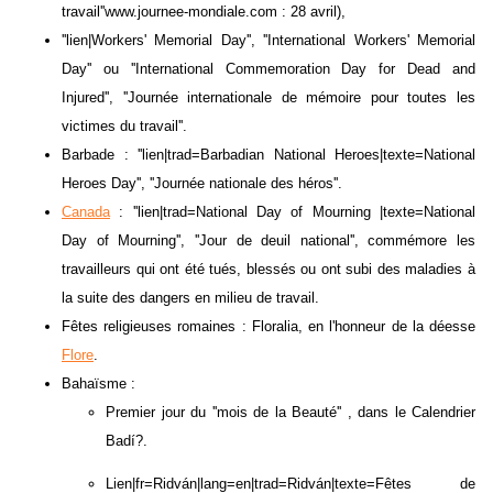
travail''www.journee-mondiale.com : 28 avril),
''lien|Workers' Memorial Day'', ''International Workers' Memorial
Day'' ou ''International Commemoration Day for Dead and
Injured'', ''Journée internationale de mémoire pour toutes les
victimes du travail''.
Barbade : ''lien|trad=Barbadian National Heroes|texte=National
Heroes Day'', ''Journée nationale des héros''.
Canada
: ''lien|trad=National Day of Mourning |texte=National
Day of Mourning'', ''Jour de deuil national'', commémore les
travailleurs qui ont été tués, blessés ou ont subi des maladies à
la suite des dangers en milieu de travail.
Fêtes religieuses romaines : Floralia, en l'honneur de la déesse
Flore
.
Bahaïsme :
Premier jour du ''mois de la Beauté'' , dans le Calendrier
Badí?.
Lien|fr=Ridván|lang=en|trad=Ridván|texte=Fêtes de