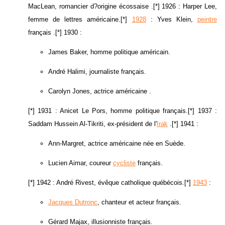
MacLean, romancier d?origine écossaise .[*] 1926 : Harper Lee,
femme de lettres américaine.[*]
1928
: Yves Klein,
peintre
français .[*] 1930 :
James Baker, homme politique américain.
André Halimi, journaliste français.
Carolyn Jones, actrice américaine .
[*] 1931 : Anicet Le Pors, homme politique français.[*] 1937 :
Saddam Hussein Al-Tikriti, ex-président de l'
Irak
.[*] 1941 :
Ann-Margret, actrice américaine née en Suède.
Lucien Aimar, coureur
cycliste
français.
[*] 1942 : André Rivest, évêque catholique québécois.[*]
1943
:
Jacques Dutronc
, chanteur et acteur français.
Gérard Majax, illusionniste français.