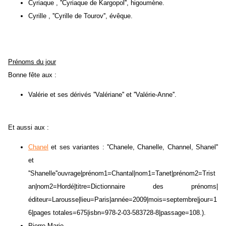
Cyriaque , ''Cyriaque de Kargopol'', higoumène.
Cyrille , ''Cyrille de Tourov'', évêque.
Prénoms du jour
Bonne fête aux :
Valérie et ses dérivés ''Valériane'' et ''Valérie-Anne''.
Et aussi aux :
Chanel
et ses variantes : ''Chanele, Chanelle, Channel, Shanel''
et
''Shanelle''ouvrage|prénom1=Chantal|nom1=Tanet|prénom2=Trist
an|nom2=Hordé|titre=Dictionnaire des prénoms|
éditeur=Larousse|lieu=Paris|année=2009|mois=septembre|jour=1
6|pages totales=675|isbn=978-2-03-583728-8|passage=108.).
Pierre-Marie