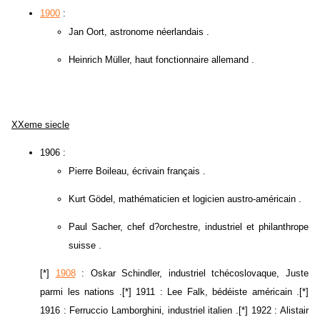
1900
:
Jan Oort, astronome néerlandais .
Heinrich Müller, haut fonctionnaire allemand .
XXeme siecle
1906 :
Pierre Boileau, écrivain français .
Kurt Gödel, mathématicien et logicien austro-américain .
Paul Sacher, chef d?orchestre, industriel et philanthrope
suisse .
[*]
1908
: Oskar Schindler, industriel tchécoslovaque, Juste
parmi les nations .[*] 1911 : Lee Falk, bédéiste américain .[*]
1916 : Ferruccio Lamborghini, industriel italien .[*] 1922 : Alistair