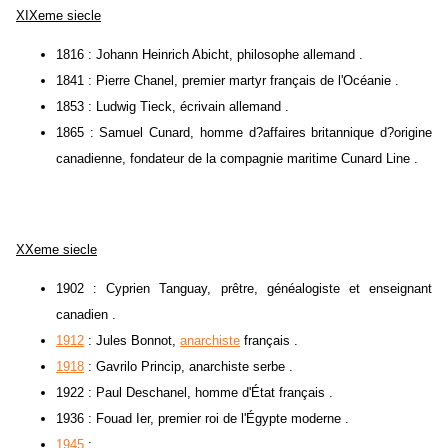
XIXeme siecle
1816 : Johann Heinrich Abicht, philosophe allemand .
1841 : Pierre Chanel, premier martyr français de l'Océanie .
1853 : Ludwig Tieck, écrivain allemand .
1865 : Samuel Cunard, homme d?affaires britannique d?origine
canadienne, fondateur de la compagnie maritime Cunard Line .
XXeme siecle
1902 : Cyprien Tanguay, prêtre, généalogiste et enseignant
canadien .
1912
: Jules Bonnot,
anarchiste
français .
1918
: Gavrilo Princip, anarchiste serbe .
1922 : Paul Deschanel, homme d'État français .
1936 : Fouad Ier, premier roi de l'Égypte moderne .
1945
: