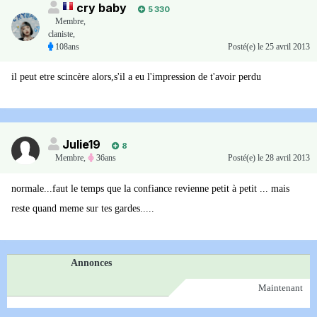
cry baby
5 330
Membre
,
claniste,
108ans
Posté(e)
le 25 avril 2013
il peut etre scincère alors,s'il a eu l'impression de t'avoir perdu
Julie19
8
Membre
,
36ans
Posté(e)
le 28 avril 2013
normale...faut le temps que la confiance revienne petit à petit ... mais
reste quand meme sur tes gardes.....
Annonces
Maintenant