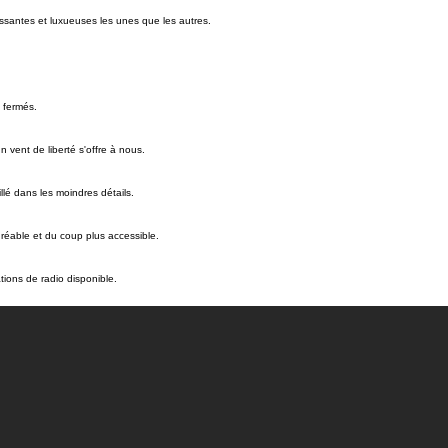
ssantes et luxueuses les unes que les autres.
s fermés.
 vent de liberté s'offre à nous.
llé dans les moindres détails.
gréable et du coup plus accessible.
ations de radio disponible.