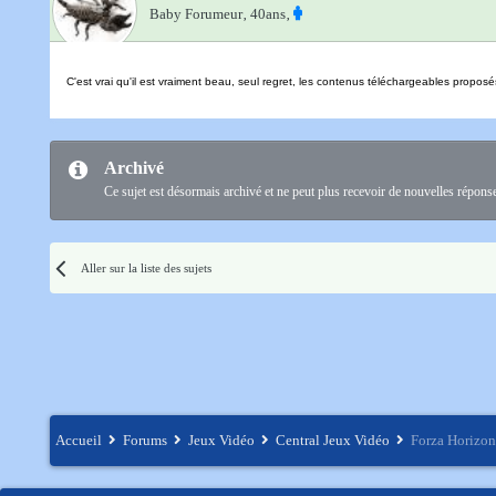
Baby Forumeur‚
40ans‚
C'est vrai qu'il est vraiment beau, seul regret, les contenus téléchargeables propos
Archivé
Ce sujet est désormais archivé et ne peut plus recevoir de nouvelles répons
Aller sur la liste des sujets
Accueil
Forums
Jeux Vidéo
Central Jeux Vidéo
Forza Horizon