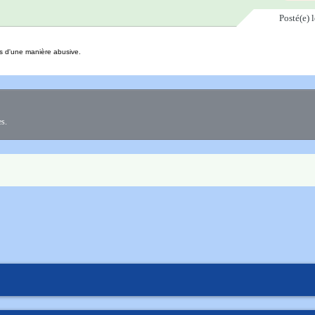
Posté(e)
és d'une manière abusive.
es.