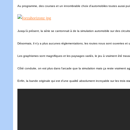
Au programme, des courses et un innombrable choix d'automobiles toutes aussi pui
Jusqu'à présent, la série se cantonnait à de la simulation automobile sur des circuit
Désormais, il n'y a plus aucunes réglementations, les routes nous sont ouvertes et un
Les graphismes sont magnifiques et les paysages variés, le jeu à vraiment été travai
Côté conduite, on est plus dans l'arcade que la simulation mais ça reste vraiment a
Enfin, la bande originale qui est d'une qualité absolument incroyable sur les trois st