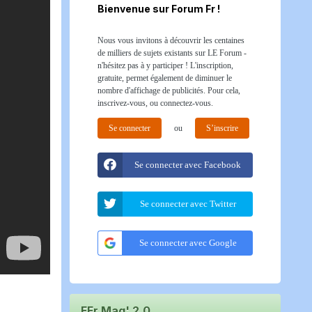
Bienvenue sur Forum Fr !
Nous vous invitons à découvrir les centaines
de milliers de sujets existants sur LE Forum -
n'hésitez pas à y participer ! L'inscription,
gratuite, permet également de diminuer le
nombre d'affichage de publicités. Pour cela,
inscrivez-vous, ou connectez-vous.
Se connecter
ou
S’inscrire
Se connecter avec Facebook
Se connecter avec Twitter
Se connecter avec Google
FFr Mag' 2.0