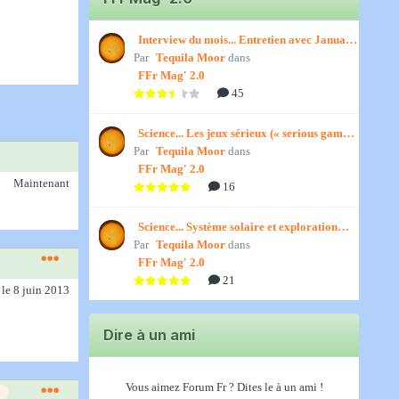
Interview du mois... Entretien avec January,
Par
par Titenath
Tequila Moor
dans
FFr Mag' 2.0
45
Science... Les jeux sérieux (« serious games
Par
») par Jedino
Tequila Moor
dans
FFr Mag' 2.0
Maintenant
16
Science... Système solaire et exploration
Par
spatiale, par Jedino
Tequila Moor
dans
FFr Mag' 2.0
21
)
le 8 juin 2013
Dire à un ami
Vous aimez Forum Fr ? Dites le à un ami !