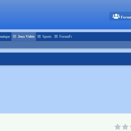
Foru
matique
Jeux Vidéo
Sports
ForumFr