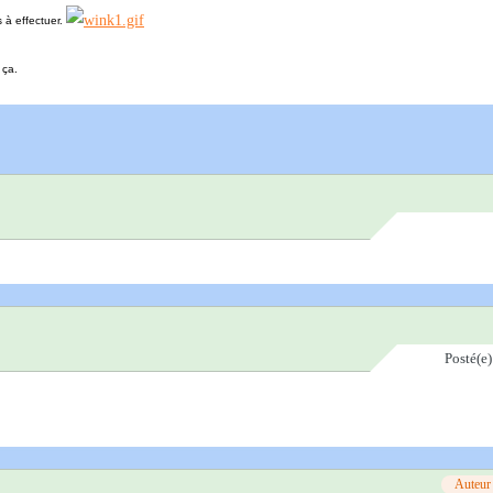
s à effectuer.
 ça.
Posté(e
Auteur