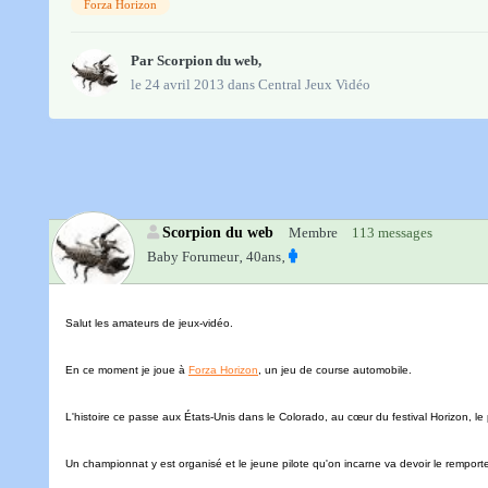
Forza Horizon
Par
Scorpion du web
,
le 24 avril 2013
dans
Central Jeux Vidéo
Scorpion du web
Membre
113 messages
Baby Forumeur‚
40ans‚
Salut les amateurs de jeux-vidéo.
En ce moment je joue à
Forza Horizon
, un jeu de course automobile.
L'histoire ce passe aux États-Unis dans le Colorado, au cœur du festival Horizon,
Un championnat y est organisé et le jeune pilote qu'on incarne va devoir le remporte