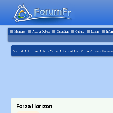
Membres
Actu et Débats
Quotidien
Culture
Loisirs
Infor
Accueil
Forums
Jeux Vidéo
Central Jeux Vidéo
Forza Horizon
Forza Horizon