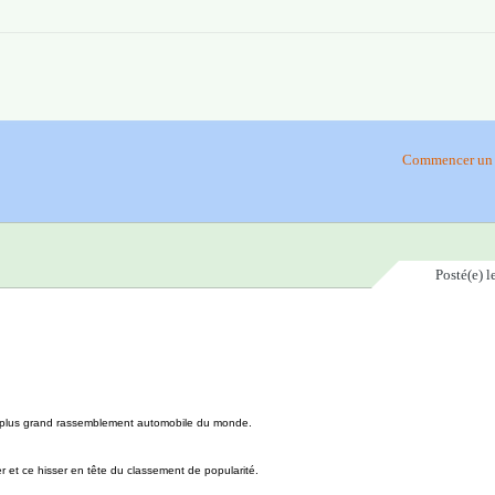
Commencer un 
Posté(e)
l
 le plus grand rassemblement automobile du monde.
r et ce hisser en tête du classement de popularité.