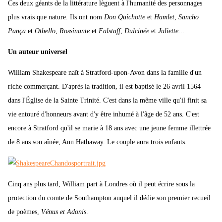
Ces deux géants de la littérature lèguent à l'humanité des personnages
plus vrais que nature. Ils ont nom
Don Quichotte
et
Hamlet
,
Sancho
Pança
et
Othello
,
Rossinante
et
Falstaff
,
Dulcinée
et
Juliette
...
Un auteur universel
William Shakespeare naît à Stratford-upon-Avon dans la famille d'un
riche commerçant. D'après la tradition, il est baptisé le 26 avril 1564
dans l'Église de la Sainte Trinité. C'est dans la même ville qu'il finit sa
vie entouré d'honneurs avant d'y être inhumé à l'âge de 52 ans. C'est
encore à Stratford qu'il se marie à 18 ans avec une jeune femme illettrée
de 8 ans son aînée, Ann Hathaway. Le couple aura trois enfants.
Cinq ans plus tard, William part à Londres où il peut écrire sous la
protection du comte de Southampton auquel il dédie son premier recueil
de poèmes,
Vénus et Adonis
.