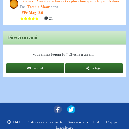
Science... Système solaire et exploration spatiale, par Jedino
Par
Tequila Moor
dans
FFr Mag' 2.0
21
Dire à un ami
Vous aimez Forum Fr ? Dites le à un ami !
Courriel
Partager
0.1496
Politique de confidentialité
Nous contacter
CGU
L'équipe
LeaderBoard