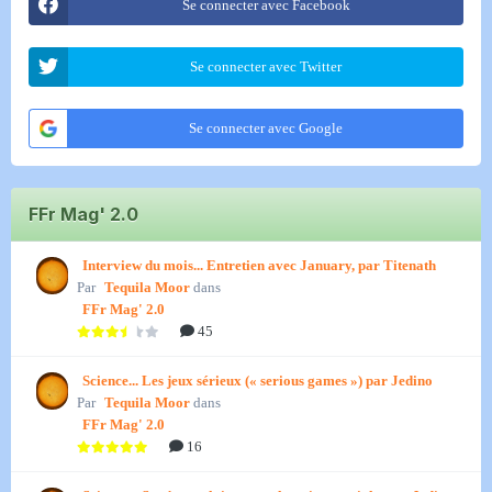
Se connecter avec Facebook
Se connecter avec Twitter
Se connecter avec Google
FFr Mag' 2.0
Interview du mois... Entretien avec January, par Titenath
Par
Tequila Moor
dans
FFr Mag' 2.0
45
Science... Les jeux sérieux (« serious games ») par Jedino
Par
Tequila Moor
dans
FFr Mag' 2.0
16