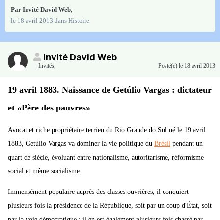
Par Invité David Web,
le 18 avril 2013
dans
Histoire
Invité David Web
Invités
,
Posté(e)
le 18 avril 2013
19 avril 1883. Naissance de Getúlio Vargas : dictateur
et «Père des pauvres»
Avocat et riche propriétaire terrien du Rio Grande do Sul né le 19 avril
1883, Getúlio Vargas va dominer la vie politique du
Brésil
pendant un
quart de siècle, évoluant entre nationalisme, autoritarisme, réformisme
social et même socialisme.
Immensément populaire auprès des classes ouvrières, il conquiert
plusieurs fois la présidence de la République, soit par un coup d'État, soit
par la voie démocratique ; il en est également plusieurs fois chassé par