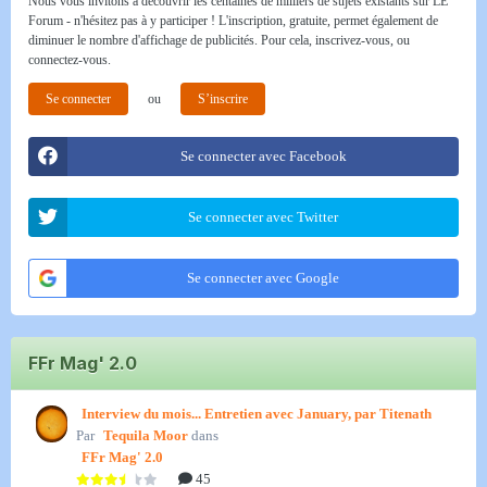
Nous vous invitons à découvrir les centaines de milliers de sujets existants sur LE
Forum - n'hésitez pas à y participer ! L'inscription, gratuite, permet également de
diminuer le nombre d'affichage de publicités. Pour cela, inscrivez-vous, ou
connectez-vous.
Se connecter
ou
S’inscrire
Se connecter avec Facebook
Se connecter avec Twitter
Se connecter avec Google
FFr Mag' 2.0
Interview du mois... Entretien avec January, par Titenath
Par
Tequila Moor
dans
FFr Mag' 2.0
45