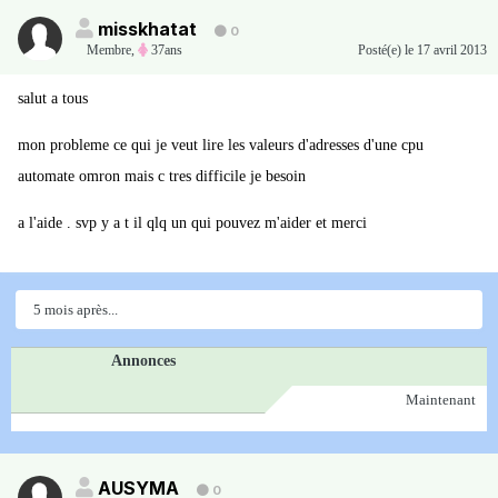
misskhatat
0
Membre
,
37ans
Posté(e)
le 17 avril 2013
salut a tous
mon probleme ce qui je veut lire les valeurs d'adresses d'une cpu
automate omron mais c tres difficile je besoin
a l'aide . svp y a t il qlq un qui pouvez m'aider et merci
5 mois après...
Annonces
Maintenant
AUSYMA
0