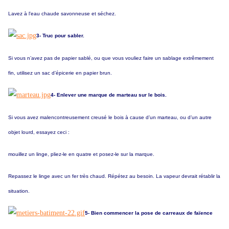
Lavez à l'eau chaude savonneuse et séchez.
3- Truc pour sabler.
Si vous n’avez pas de papier sablé, ou que vous vouliez faire un sablage extrêmement
fin, utilisez un sac d’épicerie en papier brun.
4- Enlever une marque de marteau sur le bois.
Si vous avez malencontreusement creusé le bois à cause d’un marteau, ou d’un autre
objet lourd, essayez ceci :
mouillez un linge, pliez-le en quatre et posez-le sur la marque.
Repassez le linge avec un fer très chaud. Répétez au besoin. La vapeur devrait rétablir la
situation.
5- Bien commencer la pose de carreaux de faïence