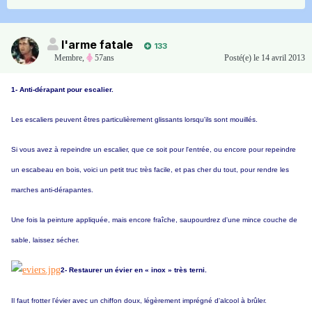
l'arme fatale
133
Membre
,
57ans
Posté(e)
le 14 avril 2013
1- Anti-dérapant pour escalier.
Les escaliers peuvent êtres particulièrement glissants lorsqu'ils sont mouillés.
Si vous avez à repeindre un escalier, que ce soit pour l'entrée, ou encore pour repeindre
un escabeau en bois, voici un petit truc très facile, et pas cher du tout, pour rendre les
marches anti-dérapantes.
Une fois la peinture appliquée, mais encore fraîche, saupourdrez d'une mince couche de
sable, laissez sécher.
2- Restaurer un évier en « inox » très terni.
Il faut frotter l’évier avec un chiffon doux, légèrement imprégné d'alcool à brûler.