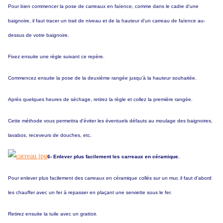
Pour bien commencer la pose de carreaux en faïence, comme dans le cadre d'une
baignoire, il faut tracer un trait de niveau et de la hauteur d'un carreau de faïence au-
dessus de votre baignoire.
Fixez ensuite une règle suivant ce repère.
Commencez ensuite la pose de la deuxième rangée jusqu'à la hauteur souhaitée.
Après quelques heures de séchage, retirez la règle et collez la première rangée.
Cette méthode vous permettra d'éviter les éventuels défauts au moulage des baignoires,
lavabos, receveurs de douches, etc.
6- Enlever plus facilement les carreaux en céramique.
Pour enlever plus facilement des carreaux en céramique collés sur un mur, il faut d'abord
les chauffer avec un fer à repasser en plaçant une serviette sous le fer.
Retirez ensuite la tuile avec un grattoir.