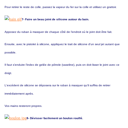
Pour retirer le reste de colle, passez la vapeur du fer sur la colle et utilisez un grattoir.
7- Faire un beau joint de silicone autour du bain.
Apposez du ruban à masquer de chaque côté de l'endroit où le joint doit être fait.
Ensuite, avec le pistolet à silicone, appliquez le trait de silicone d'un seul jet autant que
possible.
Il faut s'enduire l'index de gelée de pétrole (vaseline), puis on doit lisser le joint avec ce
doigt.
L'excédent de silicone se déposera sur le ruban à masquer qu'il suffira de retirer
immédiatement après.
Vos mains resteront propres.
8- Dévisser facilement un boulon rouillé.