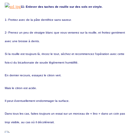
11- Enlever des taches de rouille sur des sols en vinyle.
1- Frottez avec de la pâte dentifrice sans saveur.
2- Prenez un peu de vinaigre blanc que vous verserez sur la rouille, et frottez gentiment
avec une brosse à dents.
Si la rouille est toujours là, rincez le tout, séchez et recommencez l'opération avec cette
fois-ci du bicarbonate de soude légèrement humidifié.
En dernier recours, essayez le citron vert.
Mais le citron est acide.
Il peut éventuellement endommager la surface.
Dans tous les cas, faites toujours un essai sur un morceau de « lino » dans un coin pas
trop visible, au cas où il décolérerait.