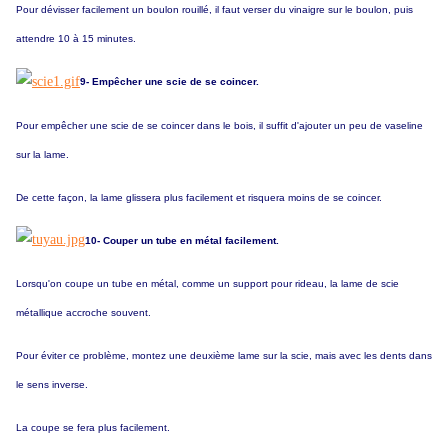
Pour dévisser facilement un boulon rouillé, il faut verser du vinaigre sur le boulon, puis
attendre 10 à 15 minutes.
9- Empêcher une scie de se coincer.
Pour empêcher une scie de se coincer dans le bois, il suffit d'ajouter un peu de vaseline
sur la lame.
De cette façon, la lame glissera plus facilement et risquera moins de se coincer.
10- Couper un tube en métal facilement.
Lorsqu'on coupe un tube en métal, comme un support pour rideau, la lame de scie
métallique accroche souvent.
Pour éviter ce problème, montez une deuxième lame sur la scie, mais avec les dents dans
le sens inverse.
La coupe se fera plus facilement.