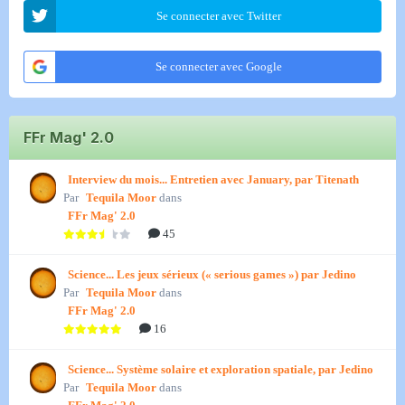
Se connecter avec Twitter
Se connecter avec Google
FFr Mag' 2.0
Interview du mois... Entretien avec January, par Titenath
Par
Tequila Moor
dans
FFr Mag' 2.0
45
Science... Les jeux sérieux (« serious games ») par Jedino
Par
Tequila Moor
dans
FFr Mag' 2.0
16
Science... Système solaire et exploration spatiale, par Jedino
Par
Tequila Moor
dans