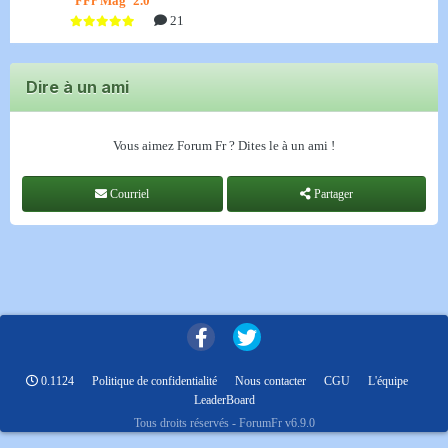
FFr Mag' 2.0
21
Dire à un ami
Vous aimez Forum Fr ? Dites le à un ami !
Courriel
Partager
0.1124
Politique de confidentialité
Nous contacter
CGU
L'équipe
LeaderBoard
Tous droits réservés - ForumFr v6.9.0