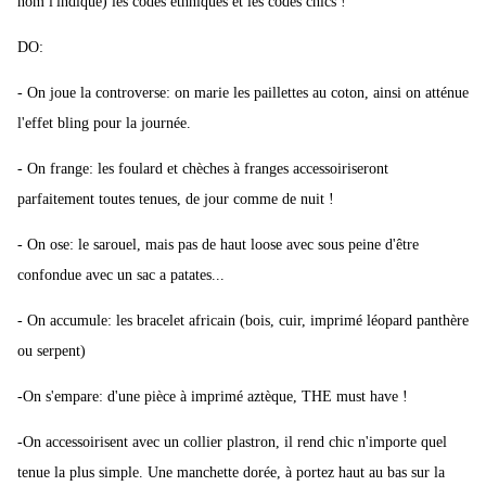
nom l'indique) les codes ethniques et les codes chics !
DO:
- On joue la controverse: on marie les paillettes au coton, ainsi on atténue
l'effet bling pour la journée.
- On frange: les foulard et chèches à franges accessoiriseront
parfaitement toutes tenues, de jour comme de nuit !
- On ose: le sarouel, mais pas de haut loose avec sous peine d'être
confondue avec un sac a patates...
- On accumule: les bracelet africain (bois, cuir, imprimé léopard panthère
ou serpent)
-On s'empare: d'une pièce à imprimé aztèque, THE must have !
-On accessoirisent avec un collier plastron, il rend chic n'importe quel
tenue la plus simple. Une manchette dorée, à portez haut au bas sur la