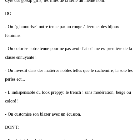
style des gossip girls, les filles de la série du même nom.
DO:
- On "glamourise" notre tenue par un rouge à lèvre et des bijoux
féminins.
- On colorise notre tenue pour ne pas avoir l'air d'une ex-première de la
classe ennuyante !
- On investit dans des matières nobles telles que le cachemire, la soie les
perles ect...
- L'indispensable du look preppy: le trench ! sans modération, beige ou
coloré !
- On customise son blazer avec un écusson.
DON'T: