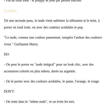
- Pas de total look ! le preppy se joue par petites touches.
Le nude:
Tel une seconde peau, le nude vient sublimer la silhouette et le teint, à
porter en total look, ou avec des couleurs acidulées et pop.
"Le nude, comme une couleur pansement, tempère l'ardeur des couleurs
vives." Guillaume Henry.
DO:
- On peut le porter en "nude intégral" pour un look chic, avec des
accessoires colorés ou plus sobres, dorés ou argentés.
- Ou le porter avec des couleurs acidulées, le jaune, l'orange, le rouge.
DON'T:
- On reste dans le "même nude", et on évite les mix.