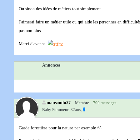
Ou sinon des idées de métiers tout simplement...
J'aimerai faire un métier utile ou qui aide les personnes en difficult
pas non plus.
Merci d'avance.
Annonces
mansondu27
Membre
709 messages
Baby Forumeur‚
32ans‚
Garde forestière pour la nature par exemple ^^