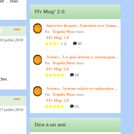
er ... mais
FFr Mag' 2.0
Interview du mois... Entretien avec January,
Par
par Titenath
Tequila Moor
dans
FFr Mag' 2.0
16 juillet 2010
45
Science... Les jeux sérieux (« serious games
Par
») par Jedino
Tequila Moor
dans
FFr Mag' 2.0
16
ches..
Science... Système solaire et exploration
Par
spatiale, par Jedino
Tequila Moor
dans
FFr Mag' 2.0
21
17 juillet 2010
Dire à un ami