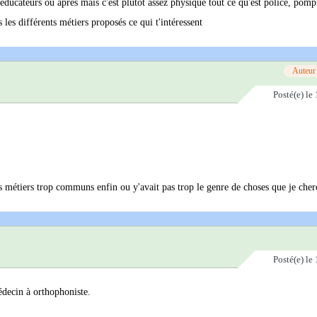
'éducateurs ou après mais c'est plutôt assez physique tout ce qu'est police, pompi
s les différents métiers proposés ce qui t'intéressent
Auteur
Posté(e)
le 
des métiers trop communs enfin ou y'avait pas trop le genre de choses que je cher
Posté(e)
le 
édecin à orthophoniste.