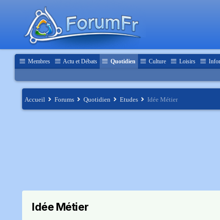
Membres
Actu et Débats
Quotidien
Culture
Loisirs
Info
Accueil
Forums
Quotidien
Etudes
Idée Métier
Idée Métier