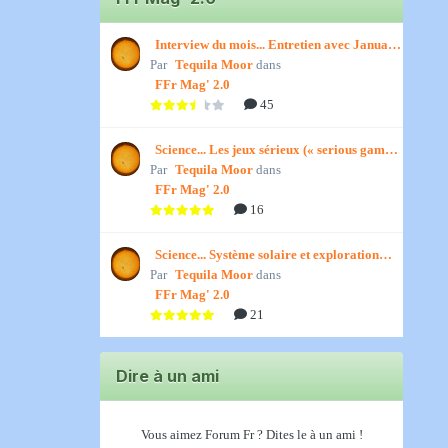
Interview du mois... Entretien avec January,
Par
par Titenath
Tequila Moor
dans
FFr Mag' 2.0
45
Science... Les jeux sérieux (« serious games
Par
») par Jedino
Tequila Moor
dans
FFr Mag' 2.0
16
Science... Système solaire et exploration
Par
spatiale, par Jedino
Tequila Moor
dans
FFr Mag' 2.0
21
Dire à un ami
Vous aimez Forum Fr ? Dites le à un ami !