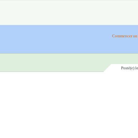
Commencer un 
Posté(e)
l