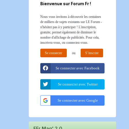
Bienvenue sur Forum Fr !
Nous vous invitons à découvrir les centaines
de milliers de sujets existants sur LE Forum -
n'hésitez pas à y participer ! L'inscription,
gratuite, permet également de diminuer le
nombre d'affichage de publicités. Pour cela,
inscrivez-vous, ou connectez-vous.
Se connecter
ou
S’inscrire
Se connecter avec Facebook
Se connecter avec Twitter
Se connecter avec Google
FFr Mag' 2.0