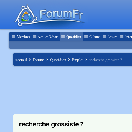
Membres
Actu et Débats
Quotidien
Culture
Loisirs
Info
Accueil
Forums
Quotidien
Emploi
recherche grossiste ?
recherche grossiste ?