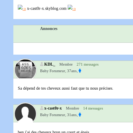
x-cast0r-x.skyblog.com
Annonces
KDL_
Membre
271 messages
Baby Forumeur‚
37ans‚
Sa dépend de tes cheveux aussi faut que tu nous précises.
x-cast0r-x
Membre
14 messages
Baby Forumeur‚
31ans‚
ben j'ai des cheveux brun un court et épais