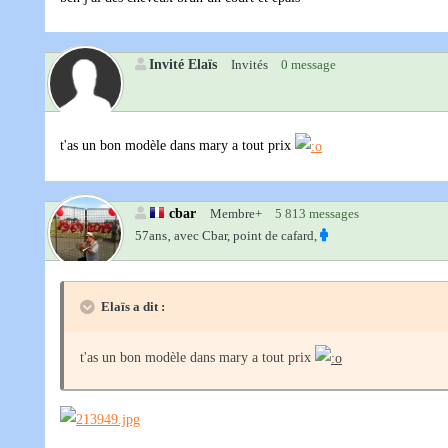
Invité Elaïs
Invités
0 message
t'as un bon modèle dans mary a tout prix
cbar
Membre+
5 813 messages
57ans‚
avec Cbar, point de cafard,
Elaïs a dit :
t'as un bon modèle dans mary a tout prix