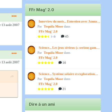
FFr Mag' 2.0
Interview du mois... Entretien avec January,
e 13 août 2007
Par
par Titenath
Tequila Moor
dans
FFr Mag' 2.0
45
Science... Les jeux sérieux (« serious games
Par
») par Jedino
Tequila Moor
dans
FFr Mag' 2.0
e 13 août 2007
16
Science... Système solaire et exploration
Par
spatiale, par Jedino
Tequila Moor
dans
FFr Mag' 2.0
21
Dire à un ami