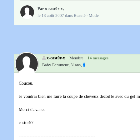
Par
x-cast0r-x
,
le 13 août 2007
dans
Beauté - Mode
x-cast0r-x
Membre
14 messages
Baby Forumeur‚
31ans‚
Coucou,
Je voudrai bien me faire la coupe de cheveux décoiffé avec du gel m
Merci d'avance
castor57
-------------------------------------------------