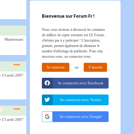
Bienvenue sur Forum Fr !
Nous vous invitons à découvrir les centaines
de milliers de sujets existants sur LE Forum -
Maintenant
n'hésitez pas à y participer ! L'inscription,
gratuite, permet également de diminuer le
nombre d'affichage de publicités. Pour cela,
inscrivez-vous, ou connectez-vous.
Se connecter
ou
S’inscrire
e 13 août 2007
Se connecter avec Facebook
Se connecter avec Twitter
Se connecter avec Google
e 13 août 2007