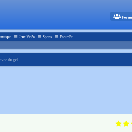
Foru
rmatique
Jeux Vidéo
Sports
ForumFr
avec du gel