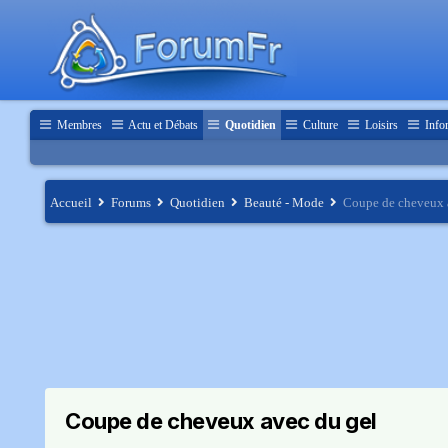
Membres
Actu et Débats
Quotidien
Culture
Loisirs
Info
Accueil
Forums
Quotidien
Beauté - Mode
Coupe de cheveux 
Coupe de cheveux avec du gel