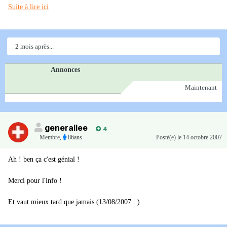
Suite à lire ici
2 mois après...
Annonces
Maintenant
generallee
4
Membre
,
86ans
Posté(e)
le 14 octobre 2007
Ah ! ben ça c'est génial !
Merci pour l'info !
Et vaut mieux tard que jamais (13/08/2007...)