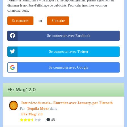
Forum - n'hésitez pas à y participer ! L'inscription, gratuite, permet également de
diminuer le nombre d'affichage de publicités. Pour cela, inscrivez-vous, ou
connectez-vous.
Se connecter
ou
S’inscrire
Se connecter avec Facebook
Se connecter avec Twitter
Se connecter avec Google
FFr Mag' 2.0
Interview du mois... Entretien avec January, par Titenath
Par
Tequila Moor
dans
FFr Mag' 2.0
45