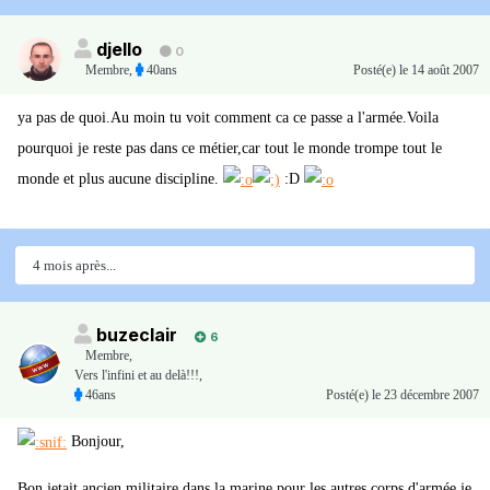
djello
0
Membre
,
40ans
Posté(e)
le 14 août 2007
ya pas de quoi.Au moin tu voit comment ca ce passe a l'armée.Voila
pourquoi je reste pas dans ce métier,car tout le monde trompe tout le
monde et plus aucune discipline.
:D
4 mois après...
buzeclair
6
Membre
,
Vers l'infini et au delà!!!,
46ans
Posté(e)
le 23 décembre 2007
Bonjour,
Bon jetait ancien militaire dans la marine pour les autres corps d'armée je