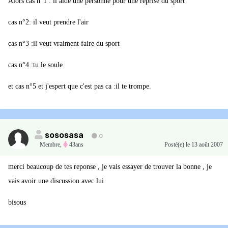
Alors cas n°1 : il aide une personne pour une reprise du sport
cas n°2: il veut prendre l'air
cas n°3 :il veut vraiment faire du sport
cas n°4 :tu le soule
et cas n°5 et j'espert que c'est pas ca :il te trompe.
sososasa
0
Membre
,
43ans
Posté(e)
le 13 août 2007
merci beaucoup de tes reponse , je vais essayer de trouver la bonne , je
vais avoir une discussion avec lui
bisous