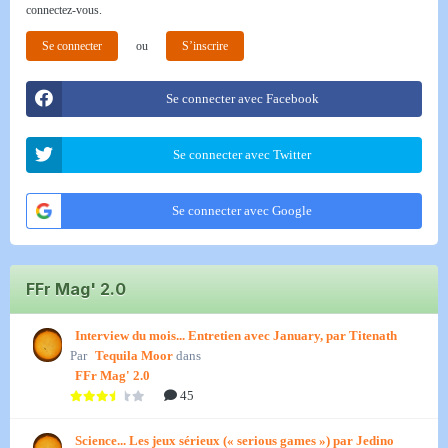
connectez-vous.
Se connecter
ou
S’inscrire
Se connecter avec Facebook
Se connecter avec Twitter
Se connecter avec Google
FFr Mag' 2.0
Interview du mois... Entretien avec January, par Titenath
Par
Tequila Moor
dans
FFr Mag' 2.0
45
Science... Les jeux sérieux (« serious games ») par Jedino