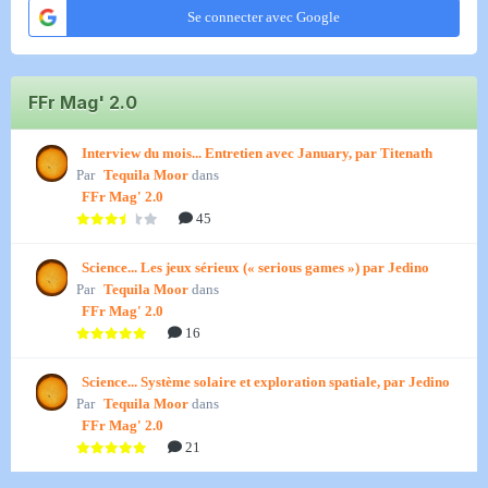
Se connecter avec Google
FFr Mag' 2.0
Interview du mois... Entretien avec January, par Titenath
Par
Tequila Moor
dans
FFr Mag' 2.0
45
Science... Les jeux sérieux (« serious games ») par Jedino
Par
Tequila Moor
dans
FFr Mag' 2.0
16
Science... Système solaire et exploration spatiale, par Jedino
Par
Tequila Moor
dans
FFr Mag' 2.0
21