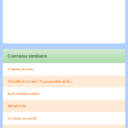
Contenu similaire
L’amour, les actes
Travailler le 1er mai ? La proposition de loi...
loi d'assiduité scolaire
elle fait la loi
Le retour au travail