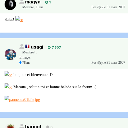
magya
1
Membre
,
51ans
Posté(e)
le 31 mars 2007
Salut!
usagi
7 507
Membre+,
E-mage,
78ans
Posté(e)
le 31 mars 2007
bonjour et bienvenue :D
Maroua , salut a toi et bonne balade sur le forum :(
haricot
0