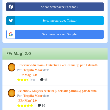
Se connecter avec Facebook
Se connecter avec Twitter
Se connecter avec Google
FFr Mag' 2.0
Interview du mois... Entretien avec January, par Titenath
Par
Tequila Moor
dans
FFr Mag' 2.0
45
Science... Les jeux sérieux (« serious games ») par Jedino
Par
Tequila Moor
dans
FFr Mag' 2.0
16