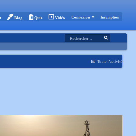
Inscription
Connexion
m
Blog
Quiz
Vidéo
Toute l’activité