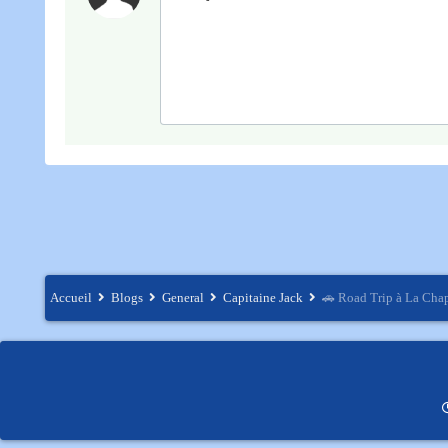
Accueil
Blogs
General
Capitaine Jack
🚗 Road Trip à La Chape