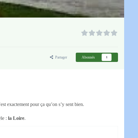
Partager
Abonnés
1
’est exactement pour ça qu’on s’y sent bien.
le :
la Loire
.