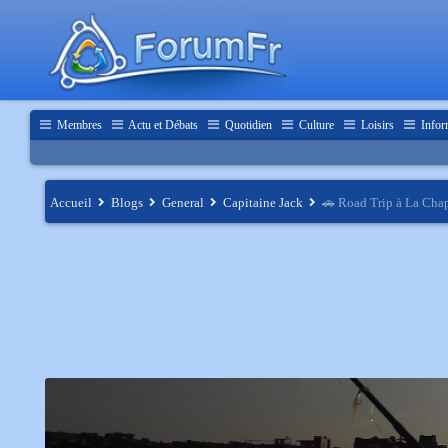
Membres
Actu et Débats
Quotidien
Culture
Loisirs
Infor
Accueil
Blogs
General
Capitaine Jack
🚗 Road Trip à La Chape