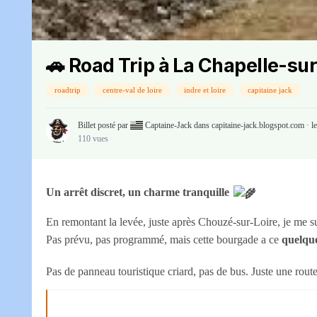
🚗 Road Trip à La Chapelle-sur
roadtrip
centre-val de loire
indre et loire
capitaine jack
Billet posté par
Captaine-Jack
dans
capitaine-jack.blogspot.com
·
l
110 vues
Un arrêt discret, un charme tranquille
En remontant la levée, juste après Chouzé-sur-Loire, je me su
Pas prévu, pas programmé, mais cette bourgade a ce
quelque
Pas de panneau touristique criard, pas de bus. Juste une rout