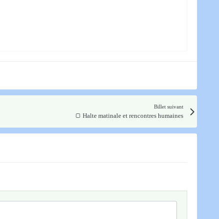
Billet suivant
🍞 Halte matinale et rencontres humaines​