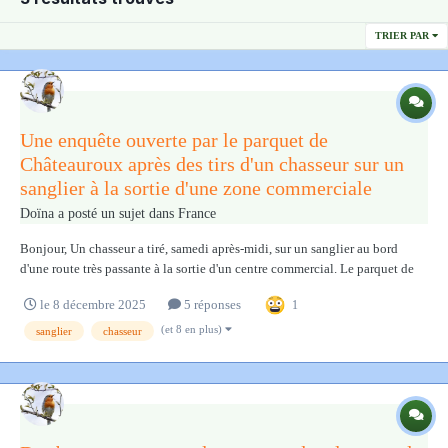
TRIER PAR
Une enquête ouverte par le parquet de
Châteauroux après des tirs d'un chasseur sur un
sanglier à la sortie d'une zone commerciale
Doïna
a posté un sujet dans
France
Bonjour, Un chasseur a tiré, samedi après-midi, sur un sanglier au bord
d'une route très passante à la sortie d'un centre commercial. Le parquet de
Châteauroux dénonce des faits "particulièrement graves et choquants". Un
le 8 décembre 2025
5 réponses
1
homme de 76 ans a été placé en garde à vue. Article entier avec la vidéo :
http...
(et 8 en plus)
sanglier
chasseur