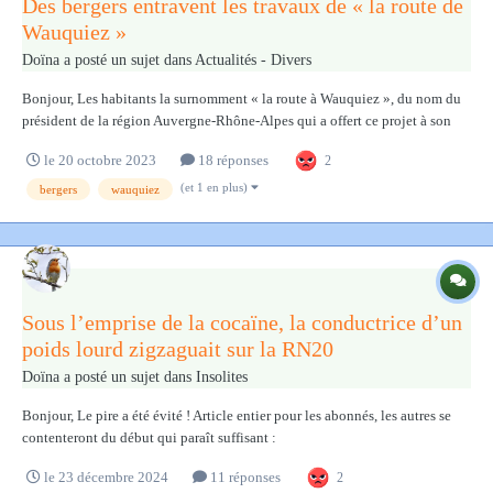
Des bergers entravent les travaux de « la route de
Wauquiez »
Doïna
a posté un sujet dans
Actualités - Divers
Bonjour, Les habitants la surnomment « la route à Wauquiez », du nom du
président de la région Auvergne-Rhône-Alpes qui a offert ce projet à son
fief électoral. Cette déviation de 10,7 kilomètres doit faire passer la RN88 à
le 20 octobre 2023
18 réponses
2
2x2 voies et contourner les communes du Pertuis et de Saint-Hostien.
L’ancie...
(et 1 en plus)
bergers
wauquiez
Sous l’emprise de la cocaïne, la conductrice d’un
poids lourd zigzaguait sur la RN20
Doïna
a posté un sujet dans
Insolites
Bonjour, Le pire a été évité ! Article entier pour les abonnés, les autres se
contenteront du début qui paraît suffisant :
https://www.ladepeche.fr/2024/12/22/sous-lemprise-de-la-cocaine-la-
le 23 décembre 2024
11 réponses
2
conductrice-dun-poids-lourd-zigzaguait-sur-la-rn20-en-ariege-