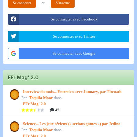
Se connecter
ou
S’inscrire
Se connecter avec Facebook
Se connecter avec Twitter
Se connecter avec Google
FFr Mag' 2.0
Interview du mois... Entretien avec January, par Titenath
Par
Tequila Moor
dans
FFr Mag' 2.0
45
Science... Les jeux sérieux (« serious games ») par Jedino
Par
Tequila Moor
dans
FFr Mag' 2.0