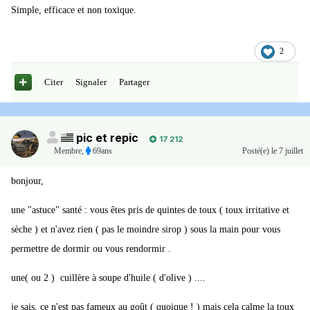
Simple, efficace et non toxique.
2
Citer
Signaler
Partager
pic et repic
17 212
Membre
,
69ans
Posté(e)
le 7 juillet
bonjour,
une "astuce" santé : vous êtes pris de quintes de toux ( toux irritative et
sèche ) et n'avez rien ( pas le moindre sirop ) sous la main pour vous
permettre de dormir ou vous rendormir .
une( ou 2 ) cuillère à soupe d'huile ( d'olive ) ....
je sais, ce n'est pas fameux au goût ( quoique ! ) mais cela calme la toux