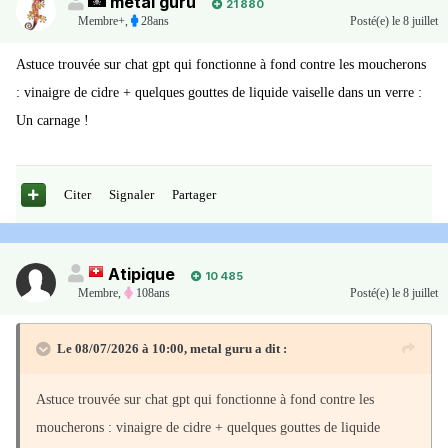
metal guru
21 880
Membre+,
28ans
Posté(e)
le 8 juillet
Astuce trouvée sur chat gpt qui fonctionne à fond contre les moucherons
: vinaigre de cidre + quelques gouttes de liquide vaiselle dans un verre :
Un carnage !
Citer
Signaler
Partager
Atipique
10 485
Membre
,
108ans
Posté(e)
le 8 juillet
Le 08/07/2026 à 10:00,
metal guru
a dit :
Astuce trouvée sur chat gpt qui fonctionne à fond contre les
moucherons : vinaigre de cidre + quelques gouttes de liquide